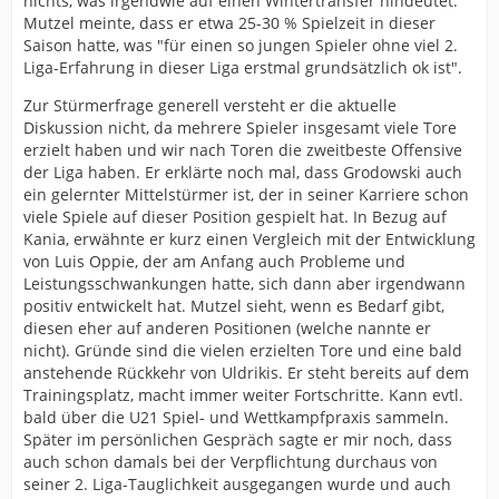
nichts, was irgendwie auf einen Wintertransfer hindeutet.
Mutzel meinte, dass er etwa 25-30 % Spielzeit in dieser
Saison hatte, was "für einen so jungen Spieler ohne viel 2.
Liga-Erfahrung in dieser Liga erstmal grundsätzlich ok ist".
Zur Stürmerfrage generell versteht er die aktuelle
Diskussion nicht, da mehrere Spieler insgesamt viele Tore
erzielt haben und wir nach Toren die zweitbeste Offensive
der Liga haben. Er erklärte noch mal, dass Grodowski auch
ein gelernter Mittelstürmer ist, der in seiner Karriere schon
viele Spiele auf dieser Position gespielt hat. In Bezug auf
Kania, erwähnte er kurz einen Vergleich mit der Entwicklung
von Luis Oppie, der am Anfang auch Probleme und
Leistungsschwankungen hatte, sich dann aber irgendwann
positiv entwickelt hat. Mutzel sieht, wenn es Bedarf gibt,
diesen eher auf anderen Positionen (welche nannte er
nicht). Gründe sind die vielen erzielten Tore und eine bald
anstehende Rückkehr von Uldrikis. Er steht bereits auf dem
Trainingsplatz, macht immer weiter Fortschritte. Kann evtl.
bald über die U21 Spiel- und Wettkampfpraxis sammeln.
Später im persönlichen Gespräch sagte er mir noch, dass
auch schon damals bei der Verpflichtung durchaus von
seiner 2. Liga-Tauglichkeit ausgegangen wurde und auch