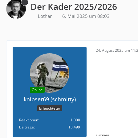
Der Kader 2025/2026
Lothar
6. Mai 2025 um 08:03
24. August 2025 um 11:
Online
knipser69 (schmitty)
Erleuchteter
Reaktionen
1.000
Beiträge
13.499