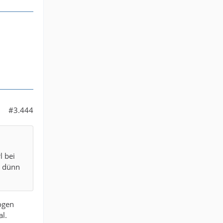
#3.444
l bei
s dünn
ogen
l.