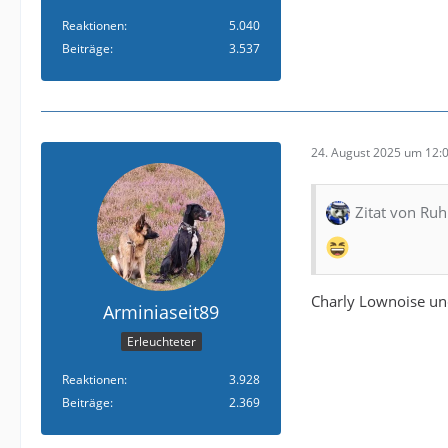
Reaktionen
5.040
Beiträge
3.537
24. August 2025 um 12:
Zitat von Ru
Charly Lownoise u
Arminiaseit89
Erleuchteter
Reaktionen
3.928
Beiträge
2.369