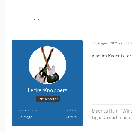
24. August 2025 um 12:
Also im Kader ist er
LeckerKnoppers
Erleuchteter
Reaktionen
8.082
Mathias Hain: "Wir 
Beiträge
21.606
Liga. Da darf man d