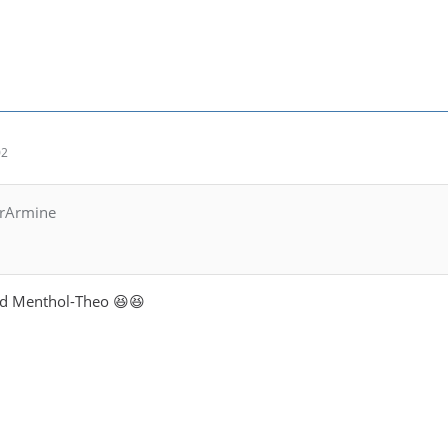
02
hrArmine
nd Menthol-Theo 😆😆