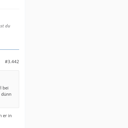
st du
#3.442
l bei
s dünn
n er in