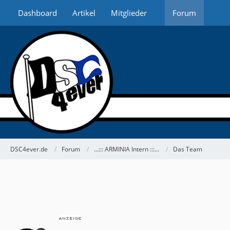
Dashboard
Artikel
Mitglieder
Forum
DSC4ever.de
Forum
...::: ARMINIA Intern :::...
Das Team