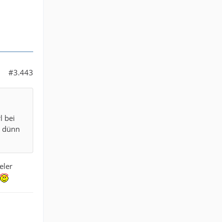
#3.443
l bei
s dünn
eler