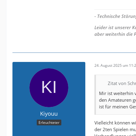
- Technische Störun
Leider ist unserer
aber weiterhin die 
24. August 2025 um 11:
Zitat von Sc
Mir ist weiterhin
den Amateuren gep
ist für meinen G
Kiyouu
Vielleicht können wi
Erleuchteter
der 2ten Spielen mu