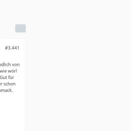
#3.441
ndlich von
wie wörl
Gut für
er schon
hmack.