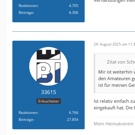
Verhandlungen viell
Reaktionen
4.705
Beiträge
6.306
24. August 2025 um 11:
Zitat von Sc
Mir ist weiterhin
den Amateuren gep
ist für meinen G
33615
Ist relativ einfach 
Erleuchteter
eingekauft hat. Die
Reaktionen
6.766
Beiträge
27.854
Mein Heimatverein 