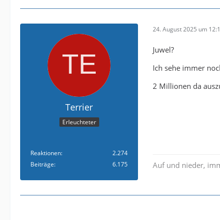
24. August 2025 um 12:
Juwel?
Ich sehe immer noch 
2 Millionen da ausz
Terrier
Erleuchteter
Reaktionen
2.274
Beiträge
6.175
Auf und nieder, im