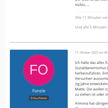
nichts.....
Alle 11 Minuten verl
Und alle 5 Minuten 
15. Oktober 2025 um 06
Ich halte das alles 
Sozialdarwinismus (
herbeizuführen. Ent
Versuchen aussortie
zig Jahre entwickeln
Matte. Die wollen i
Fonzie
zu ziehen ist oder n
Erleuchteter
Arminia hat übrigens