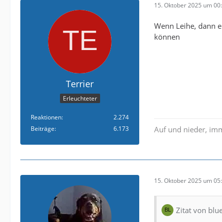
15. Oktober 2025 um 00
Wenn Leihe, dann ei
können
Terrier
Erleuchteter
Reaktionen
2.274
Beiträge
6.173
Auf und nieder, im
15. Oktober 2025 um 05
Zitat von blu