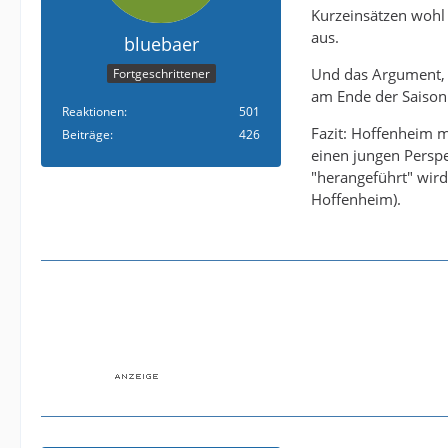
Kurzeinsätzen wohl
aus.
bluebaer
Und das Argument, d
Fortgeschrittener
am Ende der Saison
Reaktionen
501
Fazit: Hoffenheim m
Beiträge
426
einen jungen Perspek
"herangeführt" wird
Hoffenheim).