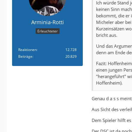
Ich würde Stand j
keinen Sinn macht
bekommt, die er 
Arminia-Rotti
Micheler aber bei
Kurzeinsätzen wo
Erleuchteter
bricht aus.
Und das Argument,
Reaktionen
12.728
denn am Ende der
Beiträge
20.829
Fazit: Hoffenheim
einen jungen Persp
"herangeführt" wi
Hoffenheim).
Genau d a s s meint
Aus Sicht des verle
Dem Spieler hilft es
Der DSC ist da noch 