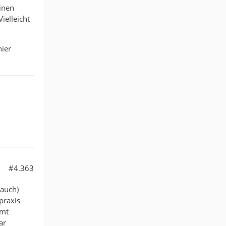
inen
ielleicht
hier
#4.363
 auch)
praxis
mmt
ar