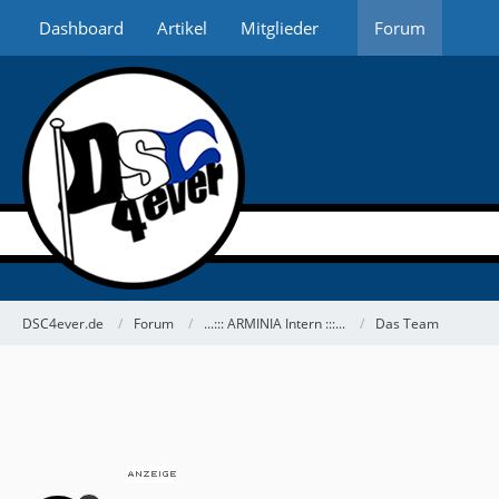
Dashboard
Artikel
Mitglieder
Forum
DSC4ever.de
Forum
...::: ARMINIA Intern :::...
Das Team