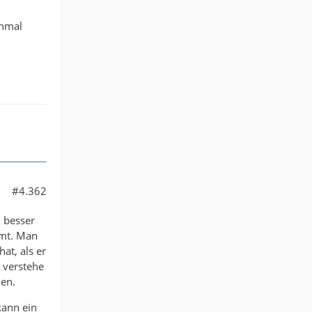
inmal
#4.362
 besser
mmt. Man
at, als er
 verstehe
len.
kann ein