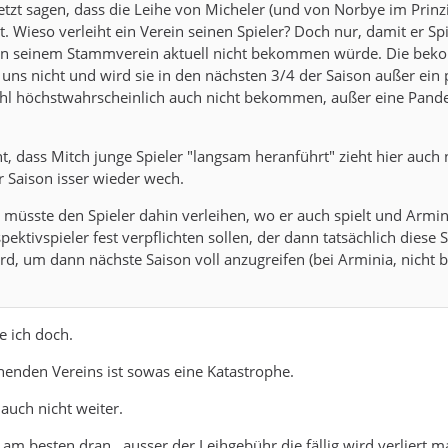
etzt sagen, dass die Leihe von Micheler (und von Norbye im Prinz
. Wieso verleiht ein Verein seinen Spieler? Doch nur, damit er Sp
in seinem Stammverein aktuell nicht bekommen würde. Die be
 uns nicht und wird sie in den nächsten 3/4 der Saison außer ein 
hl höchstwahrscheinlich auch nicht bekommen, außer eine Pand
 dass Mitch junge Spieler "langsam heranführt" zieht hier auch n
 Saison isser wieder wech.
 müsste den Spieler dahin verleihen, wo er auch spielt und Armin
ektivspieler fest verpflichten sollen, der dann tatsächlich diese 
rd, um dann nächste Saison voll anzugreifen (bei Arminia, nicht b
e ich doch.
ihenden Vereins ist sowas eine Katastrophe.
 auch nicht weiter.
am besten dran , ausser der Leihgebühr die fällig wird verliert m