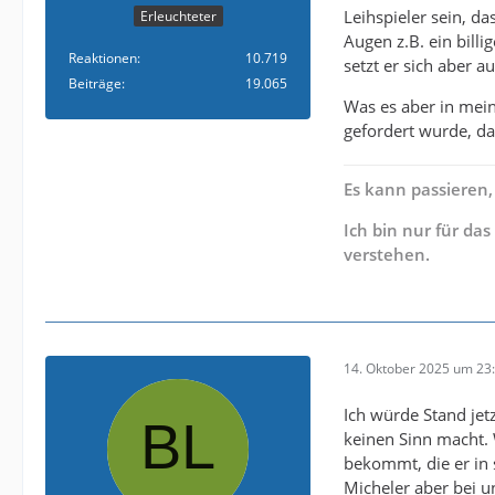
Leihspieler sein, d
Erleuchteter
Augen z.B. ein bill
Reaktionen
10.719
setzt er sich aber a
Beiträge
19.065
Was es aber in mein
gefordert wurde, da
Es kann passieren,
Ich bin nur für da
verstehen.
14. Oktober 2025 um 23
Ich würde Stand jet
keinen Sinn macht. 
bekommt, die er i
Micheler aber bei u