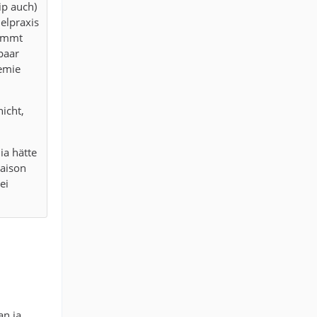
ip auch)
ielpraxis
kommt
paar
emie
icht,
ia hätte
Saison
ei
an ja