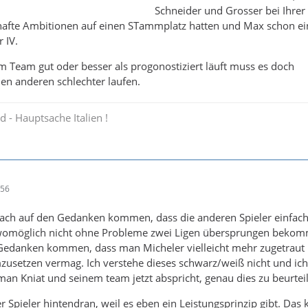
Schneider und Grosser bei Ihrer
thafte Ambitionen auf einen STammplatz hatten und Max schon e
 IV.
m Team gut oder besser als progonostiziert läuft muss es doch
nen anderen schlechter laufen.
 - Hauptsache Italien !
:56
ach auf den Gedanken kommen, dass die anderen Spieler einfach
womöglich nicht ohne Probleme zwei Ligen übersprungen beko
Gedanken kommen, dass man Micheler vielleicht mehr zugetraut h
zusetzen vermag. Ich verstehe dieses schwarz/weiß nicht und ich
an Kniat und seinem team jetzt abspricht, genau dies zu beurtei
Spieler hintendran, weil es eben ein Leistungsprinzip gibt. Das 