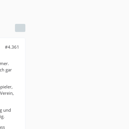
#4.361
mmer.
ch gar
pieler,
Verein,
ig und
ig.
ass