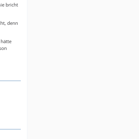
e bricht
cht, denn
 hätte
ison