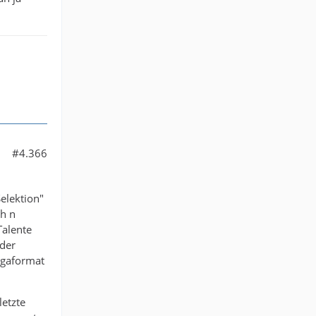
#4.366
elektion"
ch n
Talente
 der
igaformat
letzte