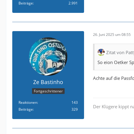
Beiträge
2.991
26. Juni 2025 um 08:55
Zitat von Pat
So eion Oetker Sp
Achte auf die Pass
Ze Bastinho
Fortgeschrittener
Reaktionen
143
Der Klügere kippt 
Beiträge
329