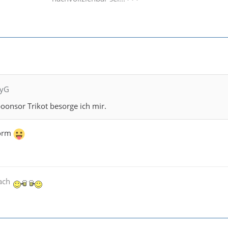
tyG
oonsor Trikot besorge ich mir.
form
nach