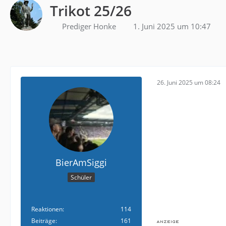
Trikot 25/26
Prediger Honke
1. Juni 2025 um 10:47
26. Juni 2025 um 08:24
BierAmSiggi
Schüler
Reaktionen
114
Beiträge
161