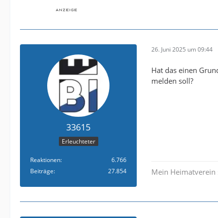
26. Juni 2025 um 09:44
Hat das einen Grun
melden soll?
33615
Erleuchteter
Reaktionen
6.766
Beiträge
27.854
Mein Heimatverein 