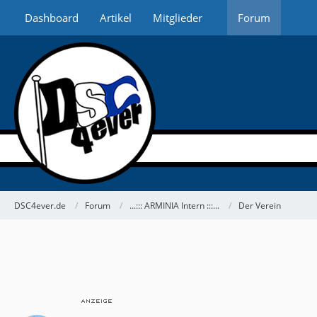
Dashboard
Artikel
Mitglieder
Forum
DSC4ever.de
Forum
...::: ARMINIA Intern :::...
Der Verein