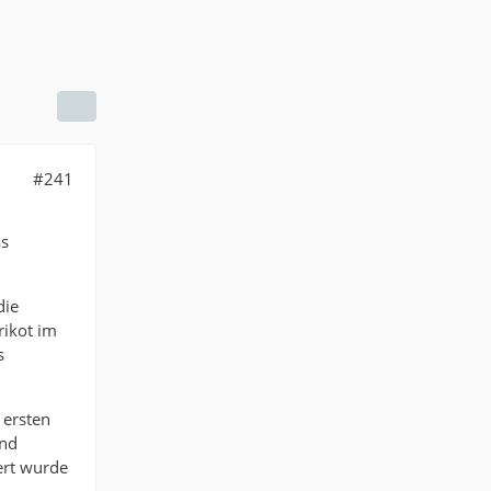
#241
as
die
ikot im
s
 ersten
und
ert wurde