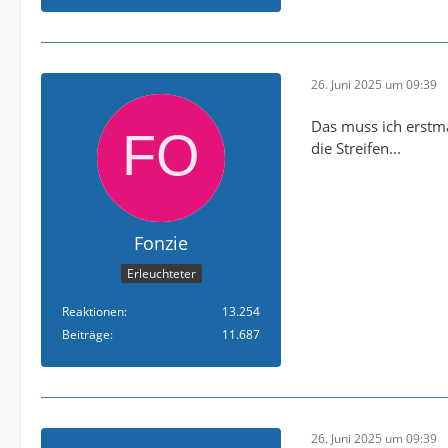
26. Juni 2025 um 09:39
Das muss ich erstma
die Streifen...
Fonzie
Erleuchteter
Reaktionen
13.254
Beiträge
11.687
26. Juni 2025 um 09:39