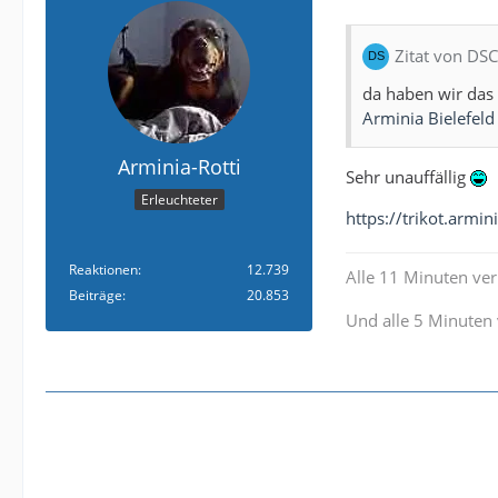
Zitat von D
da haben wir das 
Arminia Bielefeld
Arminia-Rotti
Sehr unauffällig
Erleuchteter
https://trikot.armin
Reaktionen
12.739
Alle 11 Minuten verl
Beiträge
20.853
Und alle 5 Minuten 