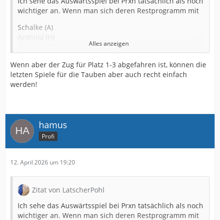
Ich sehe das Auswärtsspiel bei Prxn tatsächlich als noch
wichtiger an. Wenn man sich deren Restprogramm mit
Schalke (A)
Arminia (H)
Alles anzeigen
Hannver (A)
Darmstadt (H)
Wenn aber der Zug für Platz 1-3 abgefahren ist, können die
Elbersberg (A)
letzten Spiele für die Tauben aber auch recht einfach
werden!
ansieht, sollte bei halbwegs normalem Verlauf, das Spiel
gegen uns das sein, was unbedingt gewonnen werden
muß, überhaupt noch ne Chance zu haben. Plus Derby.
Da will ich unsere Pokalarminia sehen. Also nicht die
hamus
vom Finale in Berlin, ich hoffe ihr versteht mich
Profi
12. April 2026 um 19:20
Zitat von LatscherPohl
Ich sehe das Auswärtsspiel bei Prxn tatsächlich als noch
wichtiger an. Wenn man sich deren Restprogramm mit