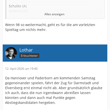
Schalke (A)
Arminia (H)
Alles anzeigen
Hannver (A)
Darmstadt (H)
Wenn 98 so weitermacht, geht es für die am vorletzten
Elbersberg (A)
Spieltag um nichts mehr.
ansieht, sollte bei halbwegs normalem Verlauf, das Spiel
gegen uns das sein, was unbedingt gewonnen werden
muß, überhaupt noch ne Chance zu haben. Plus Derby.
Lothar
Da will ich unsere Pokalarminia sehen. Also nicht die
vom Finale in Berlin, ich hoffe ihr versteht mich
Erleuchteter
12. April 2026 um 19:40
Da Hannover und Paderborn am kommenden Samstag
gegeneinander spielen, fährt der Zug für Darmstadt und
Elversberg erst einmal nicht ab. Aber grundsätzlich glaube
ich auch, dass die nun irgendwann abreißen lassen
könnten und dann auch mal Punkte gegen
Abstiegskandidaten hergeben.