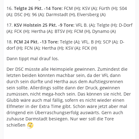
16.
Telgte 26 Pkt. -14 Tore:
FCM (H); KSV (A); Fürth (H); S04
(A); DSC (H); 96 (A); Darmstadt (H), Elversberg (A)
17.
KSV Holstein 25 Pkt. -9 Tore:
VFL B. (A); Telgte (H); D-Dorf
(A); FCK (H); Hertha (A); BTSV (H); FCM (H), Dynamo (A)
18.
FCM 24 Pkt. -13 Tore:
Telgte (A); VFL. B (H); SCP (A); D-
dorf (H); FCN (A); Hertha (H); KSV (A); FCK (H)
Dann tippt mal drauf los.
Der DSC müsste alle Heimspiele gewinnen. Zumindest die
letzten beiden könnten machbar sein, da der VFL dann
durch sein dürfte und Hertha aus dem Aufstiegsrennen
sein sollte. Allerdings sollte dann der Druck, gewinnen
zumüssen, nicht mega-hoch sein. Das können sie nicht. Der
Glubb wäre auch mal fällig, sofern es nicht wieder einen
Elfmeter in der Extra Time gibt. Schön wäre jetzt aber mal
dringend ein Überraschungserfolg auswärts. Gern auch
zuhause Darmstadt besiegen. Nur wer soll die Tore
schießen