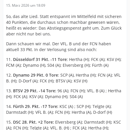
15. März 2026 um 18:09
So, das alte Lied. Statt entspannt im Mittelfeld mit sicheren
40 Punkten, die durchaus schon machbar gewesen wären,
heißt es wieder: Das Abstiegsgespenst geht um. Zum Glück
aber nicht nur bei uns.
Dann schauen wir mal. Der VFL. B und der FCN haben
aktuell 33 Pkt. In der Verlosung sind also noch:
11.
Düsseldorf 31 Pkt. -11 Tore
: Hertha (H); FCK (A); KSV (H);
FCM (A); Dynamo (H), S04 (A); Elversberg (H); Fürth (A)
12.
Dynamo 29 Pkt. 0 Tore
: SCP (A), Hertha (H); FCN (A); VFL
B. (H); D-Dorf (A); FCK (H); BTSV (A); KSV (H)
13.
BTSV 29 Pkt. -14 Tore:
96 (A); FCN (H); VFL. B (A) ; Hertha
(H); FCK (A); KSV (A); Dynamo (H); S04 (A)
14.
Fürth 29. Pkt. -17 Tore:
KSC (A) ; SCP (H); Telgte (A);
Darmstadt (H); VFL B. (A); FCN (H); Hertha (A), D-dorf (H)
15.
DSC 28. Pkt. +2 Tore:
Elversberg (A); Darmstadt (H); KSC
(A); FCN (H); Telgte (A); VFL. B. (H) ; FCK (A); Hertha (H);