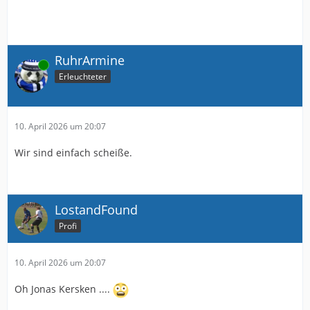
RuhrArmine
Online
Erleuchteter
10. April 2026 um 20:07
Wir sind einfach scheiße.
LostandFound
Profi
10. April 2026 um 20:07
Oh Jonas Kersken ....