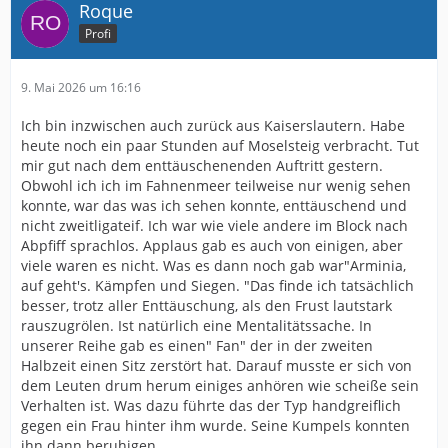
Roque
Profi
9. Mai 2026 um 16:16
Ich bin inzwischen auch zurück aus Kaiserslautern. Habe
heute noch ein paar Stunden auf Moselsteig verbracht. Tut
mir gut nach dem enttäuschenenden Auftritt gestern.
Obwohl ich ich im Fahnenmeer teilweise nur wenig sehen
konnte, war das was ich sehen konnte, enttäuschend und
nicht zweitligateif. Ich war wie viele andere im Block nach
Abpfiff sprachlos. Applaus gab es auch von einigen, aber
viele waren es nicht. Was es dann noch gab war"Arminia,
auf geht's. Kämpfen und Siegen. "Das finde ich tatsächlich
besser, trotz aller Enttäuschung, als den Frust lautstark
rauszugrölen. Ist natürlich eine Mentalitätssache. In
unserer Reihe gab es einen" Fan" der in der zweiten
Halbzeit einen Sitz zerstört hat. Darauf musste er sich von
dem Leuten drum herum einiges anhören wie scheiße sein
Verhalten ist. Was dazu führte das der Typ handgreiflich
gegen ein Frau hinter ihm wurde. Seine Kumpels konnten
ihn dann beruhigen.