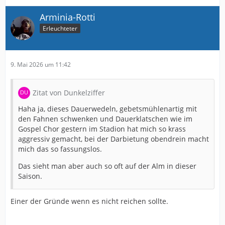
Wird noch schräg von eigen mitgereisten Fans
angesehen, weil man nach diesem desaströsen Auftritt
Arminia-Rotti
wagt zu pfeifen.
Erleuchteter
Braucht fast ne Stunde, um vom „Messe“ Parkplatz bis
zur Autobahn zu kommen. Denkst jetzt geht’s los nach
Hause wirst auch noch geblitzt, bevor es richtig los geht,
9. Mai 2026 um 11:42
bist dann um 1.00Uhr zu Hause und echt bedient!
Sorry aber es kotzt mich diese Wohlfühloase nur noch
Zitat von Dunkelziffer
an.
Haha ja, dieses Dauerwedeln, gebetsmühlenartig mit
Man steht bis zum Hals in der Scheisse und freut sich
den Fahnen schwenken und Dauerklatschen wie im
noch.
Gospel Chor gestern im Stadion hat mich so krass
Mit dieser Schönrederei muss Schluss sein.
aggressiv gemacht, bei der Darbietung obendrein macht
mich das so fassungslos.
Lasse meinen über die ganze Saison angestauten Frust
Das sieht man aber auch so oft auf der Alm in dieser
nächsten Sonntag freien Lauf.
Saison.
Und wenn es dann wieder heißt die bösen Blöcke J. I, H
ist mir das so was von egal!
Einer der Gründe wenn es nicht reichen sollte.