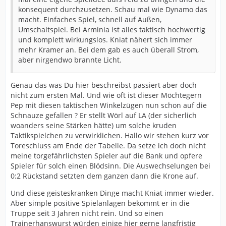
konsequent durchzusetzen. Schau mal wie Dynamo das
macht. Einfaches Spiel, schnell auf Außen,
Umschaltspiel. Bei Arminia ist alles taktisch hochwertig
und komplett wirkungslos. Kniat nähert sich immer
mehr Kramer an. Bei dem gab es auch überall Strom,
aber nirgendwo brannte Licht.
Genau das was Du hier beschreibst passiert aber doch
nicht zum ersten Mal. Und wie oft ist dieser Möchtegern
Pep mit diesen taktischen Winkelzügen nun schon auf die
Schnauze gefallen ? Er stellt Wörl auf LA (der sicherlich
woanders seine Stärken hätte) um solche kruden
Taktikspielchen zu verwirklichen. Hallo wir stehen kurz vor
Toreschluss am Ende der Tabelle. Da setze ich doch nicht
meine torgefährlichsten Spieler auf die Bank und opfere
Spieler für solch einen Blödsinn. Die Auswechselungen bei
0:2 Rückstand setzten dem ganzen dann die Krone auf.
Und diese geisteskranken Dinge macht Kniat immer wieder.
Aber simple positive Spielanlagen bekommt er in die
Truppe seit 3 Jahren nicht rein. Und so einen
Trainerhanswurst würden einige hier gerne langfristig