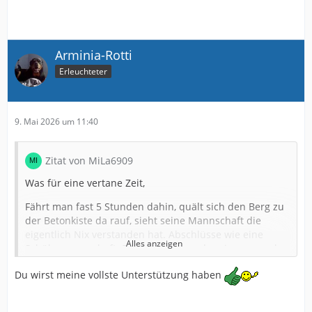
Arminia-Rotti
Erleuchteter
9. Mai 2026 um 11:40
Zitat von MiLa6909
Was für eine vertane Zeit,
Fährt man fast 5 Stunden dahin, quält sich den Berg zu
der Betonkiste da rauf, sieht seine Mannschaft die
eigentlich Nix verstanden hat. Abschlüsse wie eine
Alles anzeigen
Schülermannschaft. Ein Trainerteam dass immer noch
glaubt, die Menge des Ballbesitzes ist endscheidend.
Du wirst meine vollste Unterstützung haben
Sieht mal wieder für 32,50€ stehend schlecht, wegen
kiffender Fahnenschwenker, bekommt fast nix zu Essen
und zu trinken, wegen total überforderten Catering.