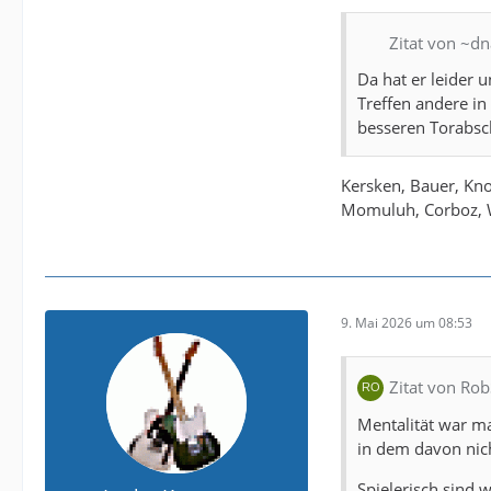
Zitat von ~dn
Da hat er leider 
Treffen andere i
besseren Torabsc
Kersken, Bauer, Kn
Momuluh, Corboz, W
9. Mai 2026 um 08:53
Zitat von Ro
Mentalität war ma
in dem davon nic
Spielerisch sind 