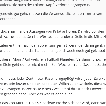
mittlerweile auch der Faktor "Kopf" verloren gegangen ist.
gendwie gut geht, müssen die Verantwortlichen den immensen
erkennen....
doch nur mal die Aussagen von Kniat anhören. Da wird vor dem 
 schnell auf außen ist, Wörl auf der anderen Seite in die Mitte zi
tatement hier nach dem Spiel, sinngemäß wenn der dahin geht, r
nd dann so, und das hat dann angeblich auch noch gut geklappt .
ebt dieser Mann? Auf welchem Fußball Planeten? Verdammt noch e
in Klein geht es hier nicht mehr. Seit Wochen nicht! Das sind Sach
.
arum, dass jeder Zentimeter Rasen umgepflügt wird, jeder Zweik
re es sein letzter und den absoluten Willen zu entwickeln, diese 
or zu zwingen. Bazee hatte einen Zweikampf direkt nach Einwechs
zen gesehen habe. Aber das war es dann auch.
 das von Minute 1 bis 95 nächste Woche sichtbar wird, dann wir