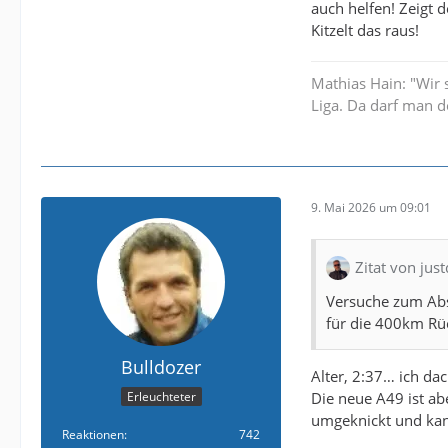
auch helfen! Zeigt 
Kitzelt das raus!
Mathias Hain: "Wir 
Liga. Da darf man d
9. Mai 2026 um 09:01
Zitat von jus
Versuche zum Abs
für die 400km Rück
Bulldozer
Alter, 2:37… ich da
Die neue A49 ist ab
Erleuchteter
umgeknickt und k
Reaktionen
742