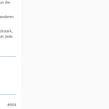
un die
 anderen
ckstark,
uh. Jede
#904