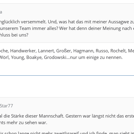
a
unglücklich versemmelt. Und, was hat das mit meiner Aussagwe z
n unserem Team immer alles? Wer hat denn deiner Meinung nach 
hluss bei uns?
oche, Handwerker, Lannert, Großer, Hagmann, Russo, Rochelt, M
örl, Young, Boakye, Grodowski…nur um einige zu nennen.
bStar77
l die Stärke dieser Mannschaft. Gestern war längst nicht das erste
hts mehr zu sehen war.
wir schon lange nicht mehr zweitligareif und ich finde, man sieht