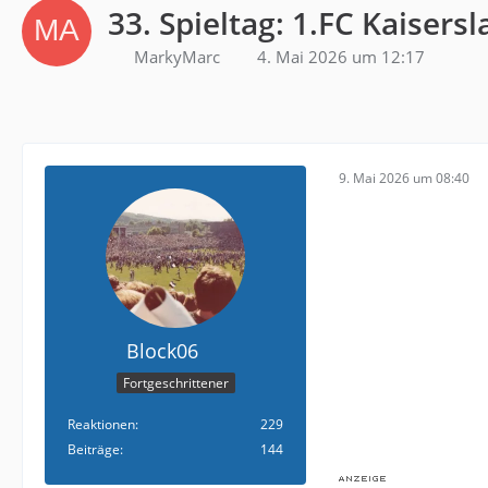
33. Spieltag: 1.FC Kaisersl
MarkyMarc
4. Mai 2026 um 12:17
9. Mai 2026 um 08:40
Block06
Fortgeschrittener
Reaktionen
229
Beiträge
144