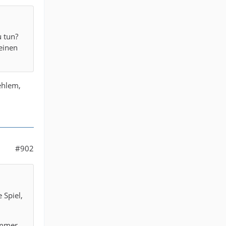
u tun?
einen
ehlem,
#902
 Spiel,
 immer