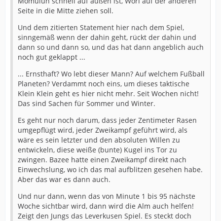
Momuluh schnell auf außen ist, Wörl auf der anderen
Seite in die Mitte ziehen soll.
Und dem zitierten Statement hier nach dem Spiel,
sinngemäß wenn der dahin geht, rückt der dahin und
dann so und dann so, und das hat dann angeblich auch
noch gut geklappt ...
... Ernsthaft? Wo lebt dieser Mann? Auf welchem Fußball
Planeten? Verdammt noch eins, um dieses taktische
Klein Klein geht es hier nicht mehr. Seit Wochen nicht!
Das sind Sachen für Sommer und Winter.
Es geht nur noch darum, dass jeder Zentimeter Rasen
umgepflügt wird, jeder Zweikampf geführt wird, als
wäre es sein letzter und den absoluten Willen zu
entwickeln, diese weiße (bunte) Kugel ins Tor zu
zwingen. Bazee hatte einen Zweikampf direkt nach
Einwechslung, wo ich das mal aufblitzen gesehen habe.
Aber das war es dann auch.
Und nur dann, wenn das von Minute 1 bis 95 nächste
Woche sichtbar wird, dann wird die Alm auch helfen!
Zeigt den Jungs das Leverkusen Spiel. Es steckt doch