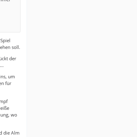
Spiel
ehen soll.
ückt der
..
ins, um
en für
ampf
weiße
lung, wo
d die Alm