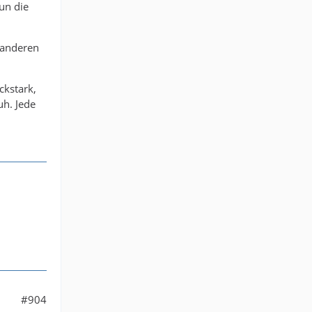
un die
 anderen
ckstark,
uh. Jede
#904