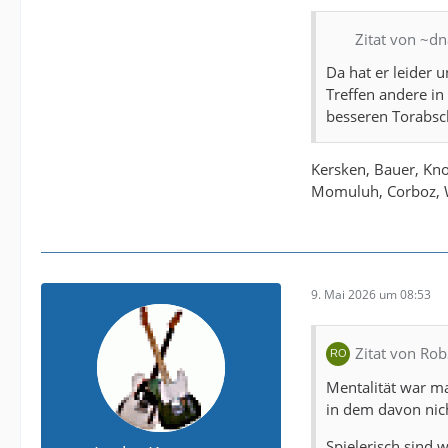
Zitat von ~dn
Da hat er leider 
Treffen andere i
besseren Torabsc
Kersken, Bauer, Kn
Momuluh, Corboz, W
9. Mai 2026 um 08:53
Zitat von Ro
Mentalität war ma
in dem davon nic
Spielerisch sind 