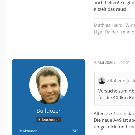
auch helfen! Zeigt 
Kitzelt das raus!
Mathias Hain: "Wir 
Liga. Da darf man d
9. Mai 2026 um 09:01
Zitat von jus
Versuche zum Abs
für die 400km Rück
Bulldozer
Alter, 2:37… ich da
Die neue A49 ist ab
Erleuchteter
umgeknickt und k
Reaktionen
742