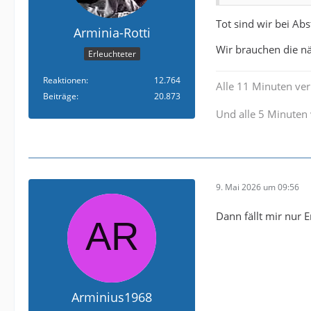
Tot sind wir bei Abs
Arminia-Rotti
Wir brauchen die nä
Erleuchteter
Reaktionen
12.764
Alle 11 Minuten verl
Beiträge
20.873
Und alle 5 Minuten 
9. Mai 2026 um 09:56
Dann fällt mir nur E
Arminius1968