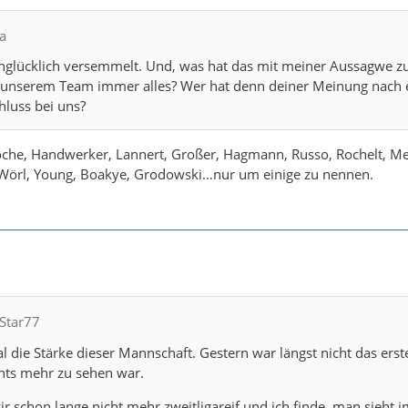
a
unglücklich versemmelt. Und, was hat das mit meiner Aussagwe z
n unserem Team immer alles? Wer hat denn deiner Meinung nach 
hluss bei uns?
oche, Handwerker, Lannert, Großer, Hagmann, Russo, Rochelt, M
örl, Young, Boakye, Grodowski…nur um einige zu nennen.
bStar77
l die Stärke dieser Mannschaft. Gestern war längst nicht das erste
hts mehr zu sehen war.
wir schon lange nicht mehr zweitligareif und ich finde, man sieht