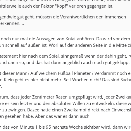
mittlerweile auch der Faktor "Kopf" verloren gegangen ist.
gendwie gut geht, müssen die Verantwortlichen den immensen
erkennen....
doch nur mal die Aussagen von Kniat anhören. Da wird vor dem 
 schnell auf außen ist, Wörl auf der anderen Seite in die Mitte zi
tatement hier nach dem Spiel, sinngemäß wenn der dahin geht, r
nd dann so, und das hat dann angeblich auch noch gut geklappt .
ebt dieser Mann? Auf welchem Fußball Planeten? Verdammt noch e
in Klein geht es hier nicht mehr. Seit Wochen nicht! Das sind Sach
.
arum, dass jeder Zentimeter Rasen umgepflügt wird, jeder Zweik
re es sein letzter und den absoluten Willen zu entwickeln, diese 
or zu zwingen. Bazee hatte einen Zweikampf direkt nach Einwechs
zen gesehen habe. Aber das war es dann auch.
 das von Minute 1 bis 95 nächste Woche sichtbar wird, dann wir