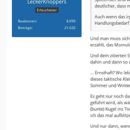
LeckerKnoppers
deutlicher, dass 
Erleuchteter
Auch wenn das ir
Reaktionen
8.099
Handlungsbedarf 
Beiträge
21.620
Und man muss sich 
erzählt, das Momuluh
Und dem zitierten S
dahin und dann so u
... Ernsthaft? Wo l
dieses taktische Kle
Sommer und Winter
Es geht nur noch d
geführt wird, als wä
(bunte) Kugel ins T
ich das mal aufblit
Und nur dann, wenn