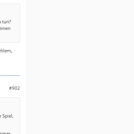
u tun?
einen
ehlem,
#902
 Spiel,
 immer