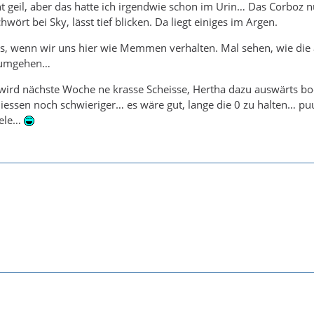
cht geil, aber das hatte ich irgendwie schon im Urin… Das Corboz n
wört bei Sky, lässt tief blicken. Da liegt einiges im Argen.
chts, wenn wir uns hier wie Memmen verhalten. Mal sehen, wie die
 umgehen…
wird nächste Woche ne krasse Scheisse, Hertha dazu auswärts bo
iessen noch schwieriger… es wäre gut, lange die 0 zu halten… pu
iele…