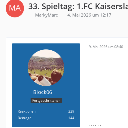
33. Spieltag: 1.FC Kaisersl
MarkyMarc
4. Mai 2026 um 12:17
9. Mai 2026 um 08:40
Block06
Fortgeschrittener
Reaktionen
229
Beiträge
144