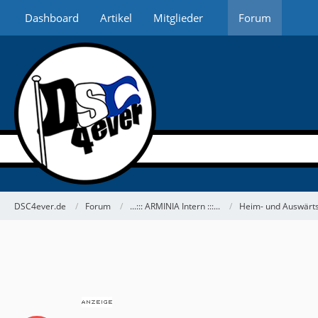
Dashboard
Artikel
Mitglieder
Forum
DSC4ever.de
Forum
...::: ARMINIA Intern :::...
Heim- und Auswärts