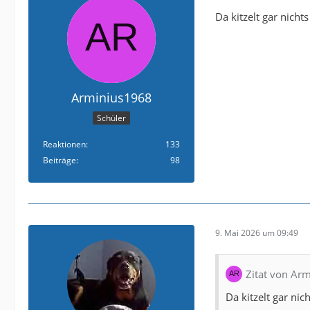
Da kitzelt gar nicht
Arminius1968
Schüler
Reaktionen
133
Beiträge
98
9. Mai 2026 um 09:49
Zitat von Ar
Da kitzelt gar nic