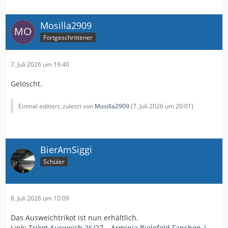
Mosilla2909
Fortgeschrittener
7. Juli 2026 um 19:40
Gelöscht.
Einmal editiert, zuletzt von
Mosilla2909
(
7. Juli 2026 um 20:01
)
BierAmSiggi
Schüler
8. Juli 2026 um 10:09
Das Ausweichtrikot ist nun erhältlich.
Link:
Trikot Ausweich 26/27 – Arminia Bielefeld Fanshop |