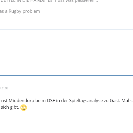
TTEL IN DIE HAND!!! Es muss was passieren...
as a Rugby problem
13:38
rnst Middendorp beim DSF in der Spieltagsanalyse zu Gast. Mal 
sich gibt.