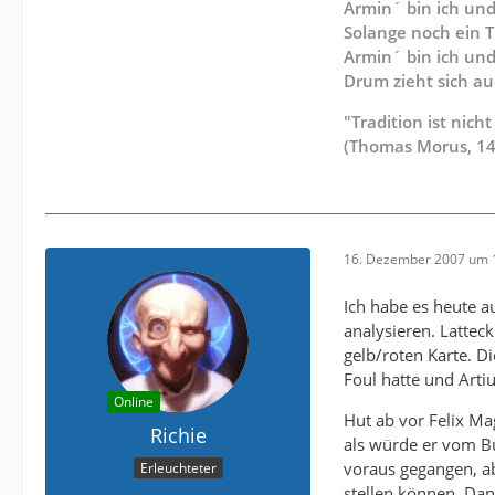
Armin´ bin ich und 
Solange noch ein T
Armin´ bin ich und
Drum zieht sich a
"Tradition ist nic
(Thomas Morus, 1
16. Dezember 2007 um 
Ich habe es heute au
analysieren. Lattec
gelb/roten Karte. Di
Foul hatte und Artiur
Online
Hut ab vor Felix Maga
Richie
als würde er vom B
voraus gegangen, a
Erleuchteter
stellen können. Dan