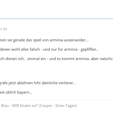
11:53
n sie gerade das spiel von arminia auseinander...
denen wohl alles falsch - und nur für arminia - gepfiffen..
ich diesen sch.. .einmal ein - und es kommt arminia. aber natürl
gräfe jetzt ablehnen hihi dämliche verlierer...
ie üblich bayern...
Blau - WIR bluten es!" (Casper - Eines Tages)