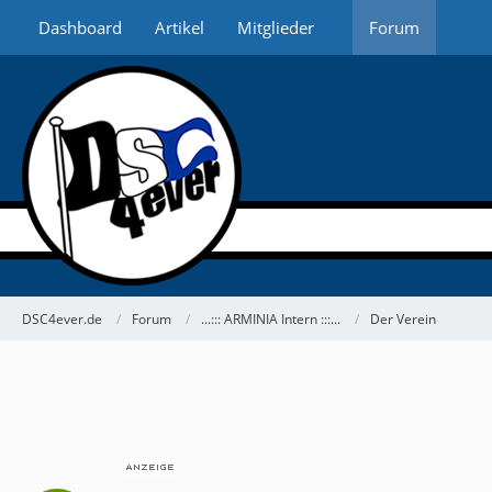
Dashboard
Artikel
Mitglieder
Forum
DSC4ever.de
Forum
...::: ARMINIA Intern :::...
Der Verein