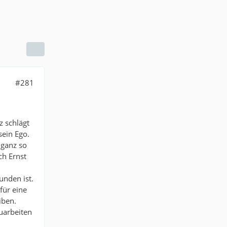
#281
z schlägt
sein Ego.
 ganz so
ch Ernst
unden ist.
für eine
iben.
uarbeiten