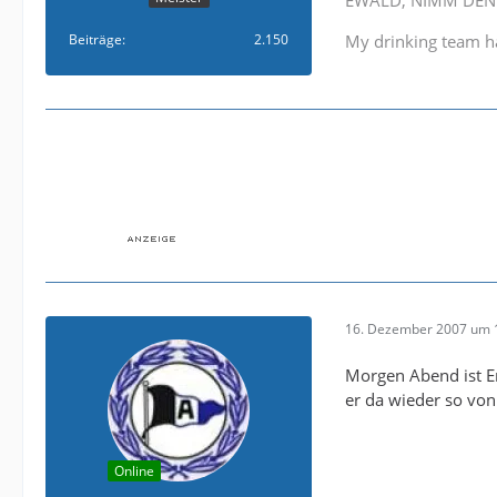
EWALD, NIMM DEN ZE
Beiträge
2.150
My drinking team h
16. Dezember 2007 um 
Morgen Abend ist E
er da wieder so von 
Online