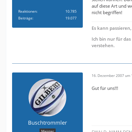
auf diese Art und w
Reaktionen
10.785
nicht begriffen!
Beiträge
19.077
Es kann passieren,
Ich bin nur für da
verstehen.
16. Dezember 2007 um 
Gut für uns!!!
Buschtrommler
Meister