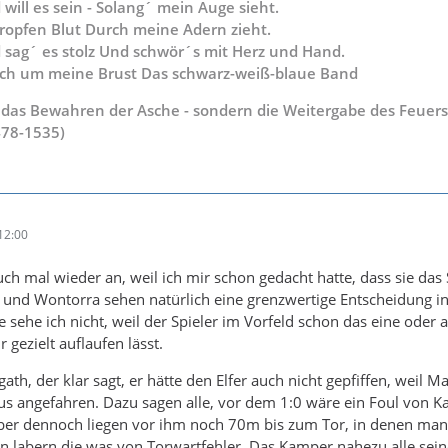
will es sein - Solang´ mein Auge sieht.
ropfen Blut Durch meine Adern zieht.
 sag´ es stolz Und schwör´s mit Herz und Hand.
uch um meine Brust Das schwarz-weiß-blaue Band
ht das Bewahren der Asche - sondern die Weitergabe des Feuers
478-1535)
12:00
ch mal wieder an, weil ich mir schon gedacht hatte, dass sie das 
k und Wontorra sehen natürlich eine grenzwertige Entscheidung in
e sehe ich nicht, weil der Spieler im Vorfeld schon das eine oder 
 gezielt auflaufen lässt.
th, der klar sagt, er hätte den Elfer auch nicht gepfiffen, weil Mar
us angefahren. Dazu sagen alle, vor dem 1:0 wäre ein Foul von 
ber dennoch liegen vor ihm noch 70m bis zum Tor, in denen man 
n labern die was von Torwartfehler. Das Kamper nahezu alle sein