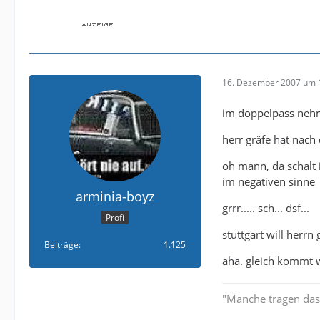
16. Dezember 2007 um 
im doppelpass nehme
herr gräfe hat nach 
oh mann, da schalt 
im negativen sinne
arminia-boyz
grrr..... sch... dsf...
Profi
stuttgart will herrn 
Beiträge
1.125
aha. gleich kommt w
"Manche tragen das 