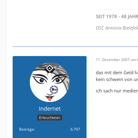
SEIT 1978 - 48 JA
DSC Arminia Bielefel
11. Dezember 2007 um 
das mit dem Geld hab
kein schwein von u
ich sach nur medi
Indernet
Erleuchteter
Beiträge
6.707