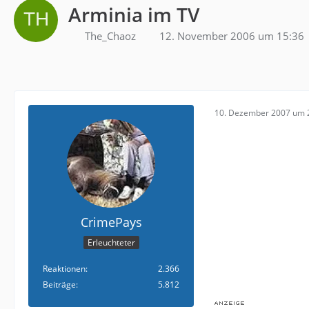
Arminia im TV
The_Chaoz
12. November 2006 um 15:36
10. Dezember 2007 um 
CrimePays
Erleuchteter
Reaktionen
2.366
Beiträge
5.812