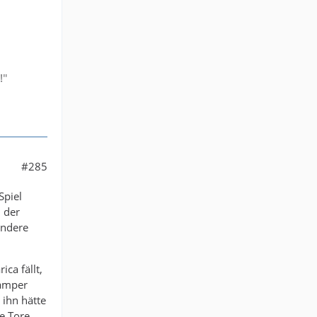
!"
#285
Spiel
 der
andere
ica fällt,
Kamper
ihn hätte
e Tore