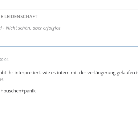
HRE LEIDENSCHAFT
d - Nicht schön, aber erfolglos
00:04
t ihr interpretiert. wie es intern mit der verlängerung gelaufen i
ns.
en+puschen+panik