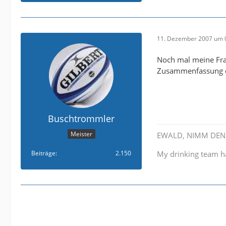
11. Dezember 2007 um 
Noch mal meine Frag
Zusammenfassung d
Buschtrommler
Meister
EWALD, NIMM DEN ZE
Beiträge
2.150
My drinking team h