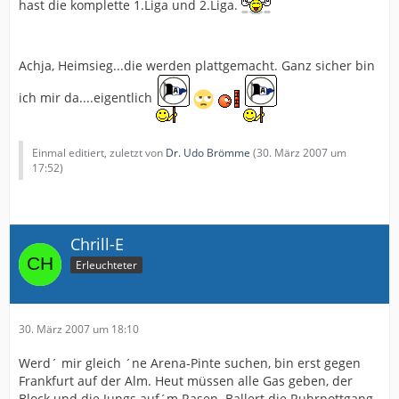
hast die komplette 1.Liga und 2.Liga.
Achja, Heimsieg...die werden plattgemacht. Ganz sicher bin
ich mir da....eigentlich
Einmal editiert, zuletzt von
Dr. Udo Brömme
(
30. März 2007 um
17:52
)
Chrill-E
Erleuchteter
30. März 2007 um 18:10
Werd´ mir gleich ´ne Arena-Pinte suchen, bin erst gegen
Frankfurt auf der Alm. Heut müssen alle Gas geben, der
Block und die Jungs auf´m Rasen. Ballert die Ruhrpottgang