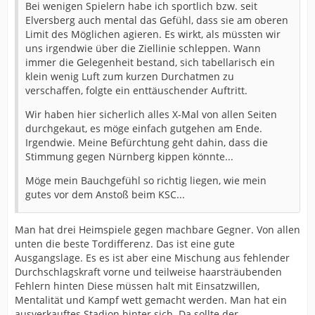
Bei wenigen Spielern habe ich sportlich bzw. seit
Elversberg auch mental das Gefühl, dass sie am oberen
Limit des Möglichen agieren. Es wirkt, als müssten wir
uns irgendwie über die Ziellinie schleppen. Wann
immer die Gelegenheit bestand, sich tabellarisch ein
klein wenig Luft zum kurzen Durchatmen zu
verschaffen, folgte ein enttäuschender Auftritt.
Wir haben hier sicherlich alles X-Mal von allen Seiten
durchgekaut, es möge einfach gutgehen am Ende.
Irgendwie. Meine Befürchtung geht dahin, dass die
Stimmung gegen Nürnberg kippen könnte...
Möge mein Bauchgefühl so richtig liegen, wie mein
gutes vor dem Anstoß beim KSC...
Man hat drei Heimspiele gegen machbare Gegner. Von allen
unten die beste Tordifferenz. Das ist eine gute
Ausgangslage. Es es ist aber eine Mischung aus fehlender
Durchschlagskraft vorne und teilweise haarsträubenden
Fehlern hinten Diese müssen halt mit Einsatzwillen,
Mentalität und Kampf wett gemacht werden. Man hat ein
ausverkauftes Stadion hinter sich. Da sollte der