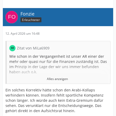
Fonzie
Erleuchteter
12. April 2026 um 16:48
Zitat von MiLa6909
Wie schon in der Vergangenheit ist unser AR einer der
mehr oder quasi nur für die Finanzen zuständig ist. Das
im Prinzip in der Lage der wir uns immer befunden
haben auch o.k.
Alles anzeigen
Man hätte nach den Pokalerfolgen sich nicht so lange
Sonnen dürfen und ein Gremium einrichten sollen, das
Ein solches Korrektiv hätte schon den Arabi-Kollaps
übergeordnet mit Fußballkompetenz ausgestattet ist,
verhindern können. Insofern fehlt sportliche Kompetenz
und für den sportlichen Erfolg zuständig ist.
schon länger. Ich würde auch kein Extra-Gremium dafür
Ex Arminen wie Lienen, Klos , usw.
sehen. Das verunklart nur die Entscheidungswege. Das
Damit man sich nicht nur wie jetzt auf das Wort von
gehört direkt in den Aufsichtsrat hinein.
Mutzel und Kniat verlassen muss.