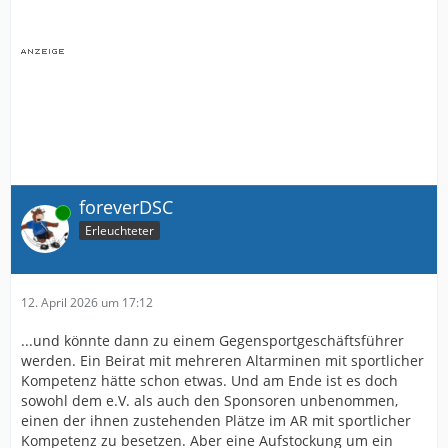
Der Unterschied zu damals ist, dass man eigentlich nur
gegen den finanziellen Kollaps gekämpft hat und nicht
mutig war in. Sportliche Kompetenz zu investieren.
Eigentlich ist das schon zu spät, aber wenn man
irgendwie mit 2 blauen Augen in der Liga bleibt, sollte
der Verein das in Angriff nehmen.
Sonst bleibt man die nächsten 30 Jahre Rekord Auf und
Absteiger.
foreverDSC
Online
Erleuchteter
12. April 2026 um 17:12
...und könnte dann zu einem Gegensportgeschäftsführer
werden. Ein Beirat mit mehreren Altarminen mit sportlicher
Kompetenz hätte schon etwas. Und am Ende ist es doch
sowohl dem e.V. als auch den Sponsoren unbenommen,
einen der ihnen zustehenden Plätze im AR mit sportlicher
Kompetenz zu besetzen. Aber eine Aufstockung um ein