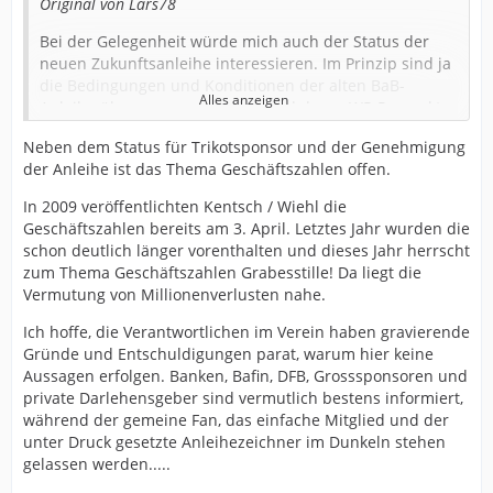
Original von Lars78
Bei der Gelegenheit würde mich auch der Status der
neuen Zukunftsanleihe interessieren. Im Prinzip sind ja
die Bedingungen und Konditionen der alten BaB-
Alles anzeigen
Anleihe übernommen worden und deren WP-Prospekt
wurde genehmigt:
Neben dem Status für Trikotsponsor und der Genehmigung
...
der Anleihe ist das Thema Geschäftszahlen offen.
Wenn der Jahresabschluss 2010 vorliegt, sollte die
Genehmigung der neuen Zukunftsanleihe eigentlich
In 2009 veröffentlichten Kentsch / Wiehl die
eine Formsache sein. Oder sind die neuen Zahlen so
Geschäftszahlen bereits am 3. April. Letztes Jahr wurden die
schlecht, dass der BaFin-Kontrolleur in Ohnmacht
schon deutlich länger vorenthalten und dieses Jahr herrscht
gefallen ist?
zum Thema Geschäftszahlen Grabesstille! Da liegt die
Vermutung von Millionenverlusten nahe.
Ich hoffe, die Verantwortlichen im Verein haben gravierende
Bei der Gelegenheit würde mich auch der Status der
Gründe und Entschuldigungen parat, warum hier keine
neuen Zukunftsanleihe interessieren. Im Prinzip sind ja
Aussagen erfolgen. Banken, Bafin, DFB, Grosssponsoren und
die Bedingungen und Konditionen der alten BaB-
private Darlehensgeber sind vermutlich bestens informiert,
Anleihe übernommen worden und deren WP-Prospekt
während der gemeine Fan, das einfache Mitglied und der
wurde genehmigt:
unter Druck gesetzte Anleihezeichner im Dunkeln stehen
...
gelassen werden.....