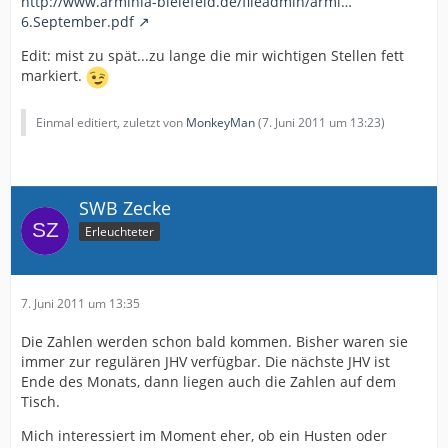
http://www.arminia-bielefeld.de/fileadmin/armi…
Bundesligafußball, juristisch hinsichtlich der
6.September.pdf
Ausgründung von nicht gemeinnützigen
Edit: mist zu spät...zu lange die mir wichtigen Stellen fett
Rechtsformen, durch die Gründung einer Management
markiert.
GmbH und einer KGaA angepasst hat, so bleibt 100 %
Eigentümerin dieser Ausgründungen der DSC Arminia
Bielefeld e. V.
Einmal editiert, zuletzt von
MonkeyMan
(
7. Juni 2011 um 13:23
)
Der DSC Arminia Bielefeld e. V. gehört seinen
Mitgliedern.
Sie entscheiden im Rahmen der von Ihnen
aufgestellten Satzung über wesentliche Fragestellungen
SWB Zecke
und ihre Vertreterinnen und Vertreter in den
Erleuchteter
Entscheidungs- und Aufsichtsgremien des Vereins.
Dabei werden die Entscheidungen der von ihnen
gewählten Vertretern genau beobachtet und analysiert.
7. Juni 2011 um 13:35
Sie erwarten eine redliche, tatkräftige und zuverlässige
Amtsführung sowie Transparenz und Einbeziehung in
Die Zahlen werden schon bald kommen. Bisher waren sie
wichtige Entscheidungen.
Sie wollen sich mit ihren
immer zur regulären JHV verfügbar. Die nächste JHV ist
Vertreterinnen und Vertretern identifizieren können
Ende des Monats, dann liegen auch die Zahlen auf dem
und in Kontakt stehen, Handlungsoptionen
Tisch.
kennenlernen und sich in geeigneter Weise einbringen
können.
Mich interessiert im Moment eher, ob ein Husten oder