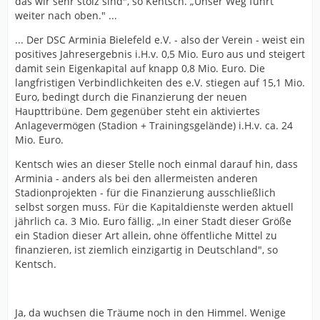
das wir sehr stolz sind", so Kentsch. „Unser Weg führt
weiter nach oben." ...
... Der DSC Arminia Bielefeld e.V. - also der Verein - weist ein
positives Jahresergebnis i.H.v. 0,5 Mio. Euro aus und steigert
damit sein Eigenkapital auf knapp 0,8 Mio. Euro. Die
langfristigen Verbindlichkeiten des e.V. stiegen auf 15,1 Mio.
Euro, bedingt durch die Finanzierung der neuen
Haupttribüne. Dem gegenüber steht ein aktiviertes
Anlagevermögen (Stadion + Trainingsgelände) i.H.v. ca. 24
Mio. Euro.
Kentsch wies an dieser Stelle noch einmal darauf hin, dass
Arminia - anders als bei den allermeisten anderen
Stadionprojekten - für die Finanzierung ausschließlich
selbst sorgen muss. Für die Kapitaldienste werden aktuell
jährlich ca. 3 Mio. Euro fällig. „In einer Stadt dieser Größe
ein Stadion dieser Art allein, ohne öffentliche Mittel zu
finanzieren, ist ziemlich einzigartig in Deutschland", so
Kentsch.
Ja, da wuchsen die Träume noch in den Himmel. Wenige