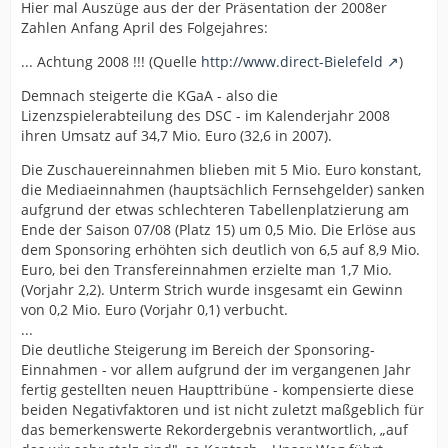
Wenn der Jahresabschluss 2010 vorliegt, sollte die
Hier mal Auszüge aus der der Präsentation der 2008er
Genehmigung der neuen Zukunftsanleihe eigentlich
Zahlen Anfang April des Folgejahres:
eine Formsache sein. Oder sind die neuen Zahlen so
... Achtung 2008 !!! (Quelle
http://www.direct-Bielefeld
)
schlecht, dass der BaFin-Kontrolleur in Ohnmacht
gefallen ist?
Demnach steigerte die KGaA - also die
Lizenzspielerabteilung des DSC - im Kalenderjahr 2008
ihren Umsatz auf 34,7 Mio. Euro (32,6 in 2007).
Die Zuschauereinnahmen blieben mit 5 Mio. Euro konstant,
die Mediaeinnahmen (hauptsächlich Fernsehgelder) sanken
aufgrund der etwas schlechteren Tabellenplatzierung am
Ende der Saison 07/08 (Platz 15) um 0,5 Mio. Die Erlöse aus
dem Sponsoring erhöhten sich deutlich von 6,5 auf 8,9 Mio.
Euro, bei den Transfereinnahmen erzielte man 1,7 Mio.
(Vorjahr 2,2). Unterm Strich wurde insgesamt ein Gewinn
von 0,2 Mio. Euro (Vorjahr 0,1) verbucht.
...
Die deutliche Steigerung im Bereich der Sponsoring-
Einnahmen - vor allem aufgrund der im vergangenen Jahr
fertig gestellten neuen Haupttribüne - kompensierte diese
beiden Negativfaktoren und ist nicht zuletzt maßgeblich für
das bemerkenswerte Rekordergebnis verantwortlich, „auf