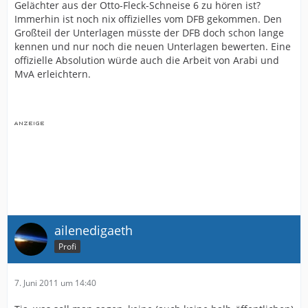
Gelächter aus der Otto-Fleck-Schneise 6 zu hören ist?
Darüber hinaus vertritt der Verein die Stadt Bielefeld
Immerhin ist noch nix offizielles vom DFB gekommen. Den
weit über die Region hinaus. Das Image des Vereins
Großteil der Unterlagen müsste der DFB doch schon lange
wird unmittelbar mit dem Image des Vereins und ihrer
kennen und nur noch die neuen Unterlagen bewerten. Eine
Repräsentanten verbunden.
offizielle Absolution würde auch die Arbeit von Arabi und
MvA erleichtern.
Der vorliegende Ehrenkodex soll das Handeln im
Verein und in den Tochtergesellschaften transparent
und nachvollziehbar machen.
Er will das Vertrauen der
Mitglieder, der Fans, der Wirtschaft, der Politik und der
Öffentlichkeit in die Arbeit der ehrenamtlich und
hauptamtlich tätigen Organ- und Gremienmitglieder
sowie der hauptamtlichen Verwaltung fördern und, da
wo es notwendig ist, zurückgewinnen.
Der Kodex ergänzt die Satzungen des e. V. und der
Tochtergesellschaften sowie die Geschäftsordnungen
der Gremien.
ailenedigaeth
Profi
7. Juni 2011 um 14:40