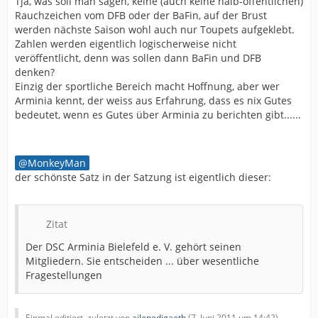
Tja, was soll man sagen, keine (auch keine halb-öffentlichen)
Rauchzeichen vom DFB oder der BaFin, auf der Brust
werden nächste Saison wohl auch nur Toupets aufgeklebt.
Zahlen werden eigentlich logischerweise nicht
veröffentlicht, denn was sollen dann BaFin und DFB
denken?
Einzig der sportliche Bereich macht Hoffnung, aber wer
Arminia kennt, der weiss aus Erfahrung, dass es nix Gutes
bedeutet, wenn es Gutes über Arminia zu berichten gibt......
MonkeyMan
der schönste Satz in der Satzung ist eigentlich dieser:
Zitat
Der DSC Arminia Bielefeld e. V. gehört seinen
Mitgliedern. Sie entscheiden ... über wesentliche
Fragestellungen
Einmal editiert, zuletzt von
ailenedigaeth
(
7. Juni 2011 um 14:42
)