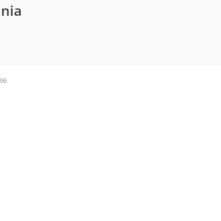
inia
:06