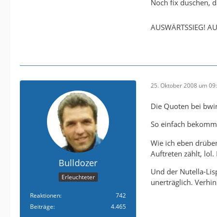
Noch fix duschen, 
AUSWÄRTSSIEG! AU
25. Oktober 2008 um 09
Die Quoten bei bwin
So einfach bekommt
Wie ich eben drüben
Auftreten zählt, lol
Bulldozer
Und der Nutella-Lis
Erleuchteter
unerträglich. Verhin
Reaktionen
742
Beiträge
4.465