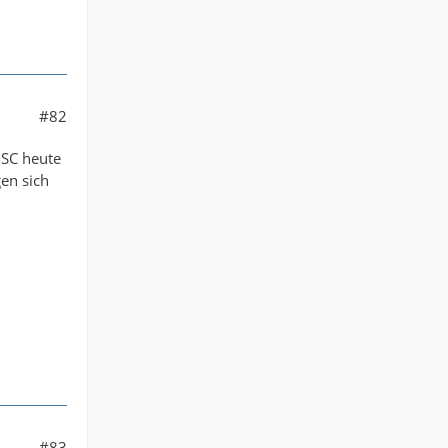
#82
DSC heute
en sich
#83