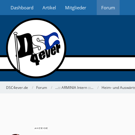
Dashboard
Artikel
Mitglieder
Forum
DSC4ever.de
Forum
...::: ARMINIA Intern :::...
Heim- und Auswärts