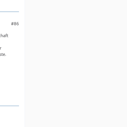
#86
haft
r
ste.