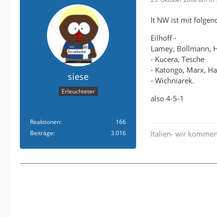
lt NW ist mit folgen
Eilhoff -
Lamey, Bollmann, H
- Kucera, Tesche
- Katongo, Marx, Ha
siese
- Wichniarek.
Erleuchteter
also 4-5-1
Reaktionen
166
Beiträge
3.016
Italien- wir kommen