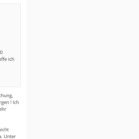
00
ffe ich
schung,
gen ! Ich
ehr
icht
a. Unter