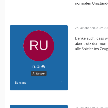
normalen Umstände
25. Oktober 2008 um 00
Denke auch, dass wi
aber trotz der mom
alle Spieler ins Zeu
rudi99
Anfänger
Beiträge
1
25. Oktober 2008 um 07