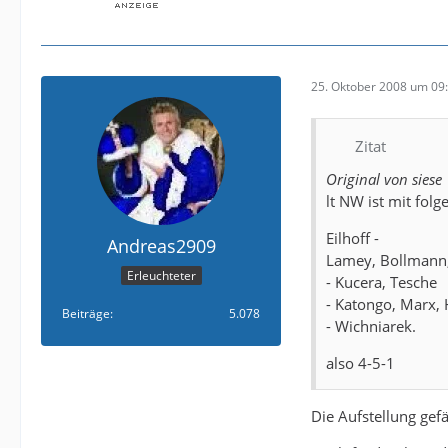
25. Oktober 2008 um 09
Zitat
Original von siese
lt NW ist mit fol
Eilhoff -
Andreas2909
Lamey, Bollmann,
Erleuchteter
- Kucera, Tesche
- Katongo, Marx, 
Beiträge
5.078
- Wichniarek.
also 4-5-1
Die Aufstellung gefä