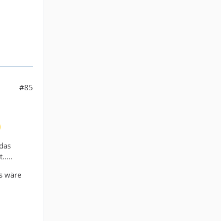
#85
 das
....
as wäre