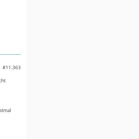
#11.363
cht
rstmal