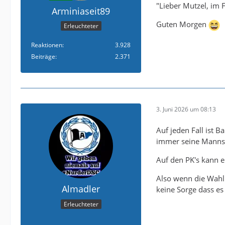
"Lieber Mutzel, im Fo
Arminiaseit89
Guten Morgen
Erleuchteter
Reaktionen
3.928
Beiträge
2.371
3. Juni 2026 um 08:13
Auf jeden Fall ist B
immer seine Mannsc
Auf den PK's kann e
Also wenn die Wahl 
Almadler
keine Sorge dass es 
Erleuchteter