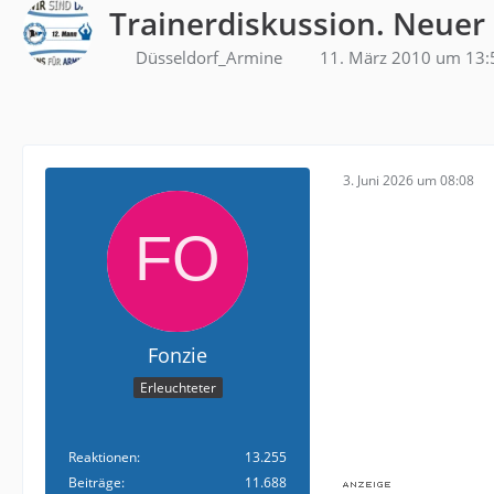
Trainerdiskussion. Neuer
Düsseldorf_Armine
11. März 2010 um 13:
3. Juni 2026 um 08:08
Fonzie
Erleuchteter
Reaktionen
13.255
Beiträge
11.688