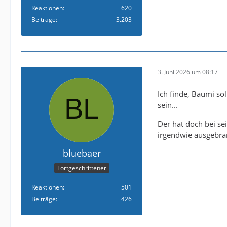
Reaktionen
620
Beiträge
3.203
3. Juni 2026 um 08:17
Ich finde, Baumi so
sein...
Der hat doch bei se
irgendwie ausgebran
bluebaer
Fortgeschrittener
Reaktionen
501
Beiträge
426