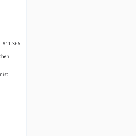
#11.366
rchen
 ist