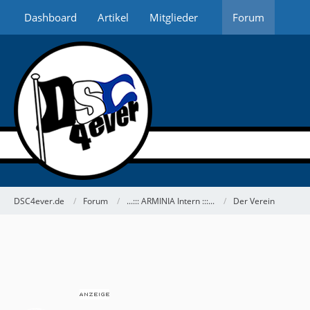
Dashboard
Artikel
Mitglieder
Forum
DSC4ever.de
Forum
...::: ARMINIA Intern :::...
Der Verein