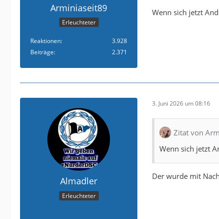
Arminiaseit89
Wenn sich jetzt Andr
Erleuchteter
Reaktionen
3.928
Beiträge
2.371
3. Juni 2026 um 08:16
Zitat von Arm
Wenn sich jetzt An
Der wurde mit Nacht
Almadler
Erleuchteter