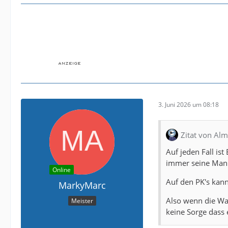
3. Juni 2026 um 08:18
Zitat von Alm
Auf jeden Fall ist
immer seine Mann
Online
Auf den PK's kann
MarkyMarc
Also wenn die Wah
Meister
keine Sorge dass e