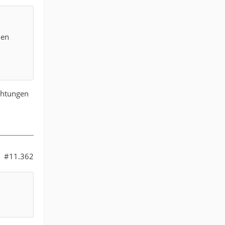
hen
chtungen
#11.362