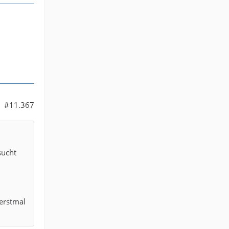
#11.367
sucht
 erstmal