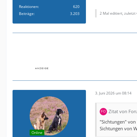
Reaktionen
620
2 Mal editiert, zuletzt
Beiträge
3.203
3. Juni 2026 um 08:14
Zitat von Fon
"Sichtungen" von 
Sichtungen von W
Online