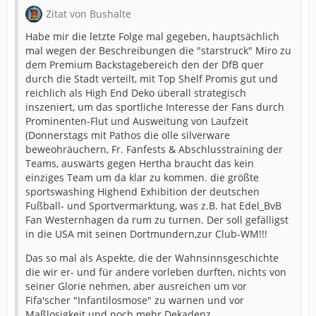
Zitat von Bushalte
Habe mir die letzte Folge mal gegeben, hauptsächlich
mal wegen der Beschreibungen die "starstruck" Miro zu
dem Premium Backstagebereich den der DfB quer
durch die Stadt verteilt, mit Top Shelf Promis gut und
reichlich als High End Deko überall strategisch
inszeniert, um das sportliche Interesse der Fans durch
Prominenten-Flut und Ausweitung von Laufzeit
(Donnerstags mit Pathos die olle silverware
beweohräuchern, Fr. Fanfests & Abschlusstraining der
Teams, auswärts gegen Hertha braucht das kein
einziges Team um da klar zu kommen. die größte
sportswashing Highend Exhibition der deutschen
Fußball- und Sportvermarktung, was z.B. hat Edel_BvB
Fan Westernhagen da rum zu turnen. Der soll gefälligst
in die USA mit seinen Dortmundern,zur Club-WM!!!
Das so mal als Aspekte, die der Wahnsinnsgeschichte
die wir er- und für andere vorleben durften, nichts von
seiner Glorie nehmen, aber ausreichen um vor
Fifa'scher "Infantilosmose" zu warnen und vor
Maßlosigkeit und noch mehr Dekadenz.