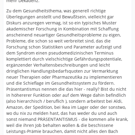
mehr Dekadenz.
Zu dem Gesundheitsthema, was generell richtige
Überlegungen anstellt und Bewußtsein, vielleicht gar
Diskurs anzuregen vermag, ist so ein typisches Muster
akademischer Forschung in Kombination mit Schaffung
anscheinend neuartiger Gesundheitsprobleme zu eigen,
Probleme, die schon so weit verbreitet sind, das die
Forschung schon Statistiken und Parameter aufzeigt und
dem Syndrom einen pseudomedizinischen Terminus
komplettiert durch vielschichtige Gefährdungspotentiale,
ergänzender Verhaltensbeschreibungen und leicht
dringlichen Handlungsbedarfsquoten zur Vermarktung
neuer Therapien oder Pharmazeutika zu implementieren
und die Schieflage im Gesundheitssystem zu fördern.
Präsentantismus nennen die das hier - really? Bist du nicht
in höhererer Funktion oder auf dem Wege dahin befindlich
(also hierarchisch / beruflich ), sondern arbeitest bei Aldi,
Amazon, der Spedition, bei Ikea im Lager oder der sonstwo,
wo du nix zu melden hast, das has weder du und auch
sonst niemand PRÄSENTANTISMUS - die kommen alle krank,
weil die ihren Job behalten wollen & die beschissene
Leistungs-Prämie brauchen, damit nicht alles den Bach