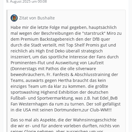
9. August 2025 um 00:08
Zitat von Bushalte
Habe mir die letzte Folge mal gegeben, hauptsächlich
mal wegen der Beschreibungen die "starstruck" Miro zu
dem Premium Backstagebereich den der DfB quer
durch die Stadt verteilt, mit Top Shelf Promis gut und
reichlich als High End Deko überall strategisch
inszeniert, um das sportliche Interesse der Fans durch
Prominenten-Flut und Ausweitung von Laufzeit
(Donnerstags mit Pathos die olle silverware
beweohräuchern, Fr. Fanfests & Abschlusstraining der
Teams, auswärts gegen Hertha braucht das kein
einziges Team um da klar zu kommen. die größte
sportswashing Highend Exhibition der deutschen
Fußball- und Sportvermarktung, was z.B. hat Edel_BvB
Fan Westernhagen da rum zu turnen. Der soll gefälligst
in die USA mit seinen Dortmundern,zur Club-WM!!!
Das so mal als Aspekte, die der Wahnsinnsgeschichte
die wir er- und für andere vorleben durften, nichts von
seiner Glorie nehmen, aber ausreichen um vor