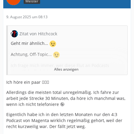
Meister
9. August 2025 um 08:13
Zitat von Hitchcock
Geht mir ähnlich...
Achtung, Off-Topic...
Ich frage mich immer, wer diese Flut an Podcasts
Alles anzeigen
eigentlich alle hört.
Das ist doch inzwischen nicht mehr normal. ich mag das
Ich höre ein paar 🙋🏼‍♀️
Format und habe mir schon zu iPod-Classic-Zeiten
Allerdings die meisten total unregelmäßig. Ich fahre zur
meine Lieblings-Podcasts da drauf geladen. Und 2010
arbeit jede Strecke 30 Minuten, da höre ich manchmal was,
rum war das alles noch halbwegs überschaubar. Aber
wenn ich nicht telefoniere 🤪
heute hat ja gefühlt jeder C-Promi seinen eigenen
Podcast. Und selbst wenn man sich nur die
Eigentlich habe ich in den letzten Monaten nur den 4:3
erfolgreichen Podcasts anschaut, dann frage ich mich:
Podcast von Magenta wirklich regelmäßig gehört, weil der
Wann hören die Leute das? Viele Folgen sind ja auch
recht kurzweilig war. Der fällt jetzt weg.
richtig lang. Der "Alles gesagt"-Podcast (durchaus