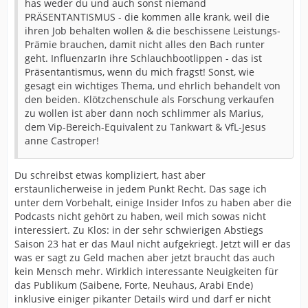
has weder du und auch sonst niemand
PRÄSENTANTISMUS - die kommen alle krank, weil die
ihren Job behalten wollen & die beschissene Leistungs-
Prämie brauchen, damit nicht alles den Bach runter
geht. InfluenzarIn ihre Schlauchbootlippen - das ist
Präsentantismus, wenn du mich fragst! Sonst, wie
gesagt ein wichtiges Thema, und ehrlich behandelt von
den beiden. Klötzchenschule als Forschung verkaufen
zu wollen ist aber dann noch schlimmer als Marius,
dem Vip-Bereich-Equivalent zu Tankwart & VfL-Jesus
anne Castroper!
Du schreibst etwas kompliziert, hast aber
erstaunlicherweise in jedem Punkt Recht. Das sage ich
unter dem Vorbehalt, einige Insider Infos zu haben aber die
Podcasts nicht gehört zu haben, weil mich sowas nicht
interessiert. Zu Klos: in der sehr schwierigen Abstiegs
Saison 23 hat er das Maul nicht aufgekriegt. Jetzt will er das
was er sagt zu Geld machen aber jetzt braucht das auch
kein Mensch mehr. Wirklich interessante Neuigkeiten für
das Publikum (Saibene, Forte, Neuhaus, Arabi Ende)
inklusive einiger pikanter Details wird und darf er nicht