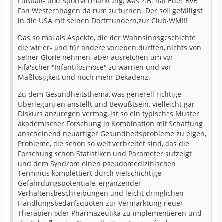
Fußball- und Sportvermarktung, was z.B. hat Edel_BvB
Fan Westernhagen da rum zu turnen. Der soll gefälligst
in die USA mit seinen Dortmundern,zur Club-WM!!!
Das so mal als Aspekte, die der Wahnsinnsgeschichte
die wir er- und für andere vorleben durften, nichts von
seiner Glorie nehmen, aber ausreichen um vor
Fifa'scher "Infantilosmose" zu warnen und vor
Maßlosigkeit und noch mehr Dekadenz.
Zu dem Gesundheitsthema, was generell richtige
Überlegungen anstellt und Bewußtsein, vielleicht gar
Diskurs anzuregen vermag, ist so ein typisches Muster
akademischer Forschung in Kombination mit Schaffung
anscheinend neuartiger Gesundheitsprobleme zu eigen,
Probleme, die schon so weit verbreitet sind, das die
Forschung schon Statistiken und Parameter aufzeigt
und dem Syndrom einen pseudomedizinischen
Terminus komplettiert durch vielschichtige
Gefährdungspotentiale, ergänzender
Verhaltensbeschreibungen und leicht dringlichen
Handlungsbedarfsquoten zur Vermarktung neuer
Therapien oder Pharmazeutika zu implementieren und