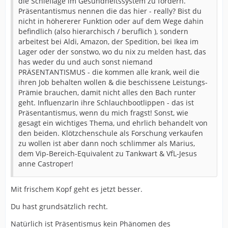
die Schieflage im Gesundheitssystem zu fördern.
Präsentantismus nennen die das hier - really? Bist du
nicht in höhererer Funktion oder auf dem Wege dahin
befindlich (also hierarchisch / beruflich ), sondern
arbeitest bei Aldi, Amazon, der Spedition, bei Ikea im
Lager oder der sonstwo, wo du nix zu melden hast, das
has weder du und auch sonst niemand
PRÄSENTANTISMUS - die kommen alle krank, weil die
ihren Job behalten wollen & die beschissene Leistungs-
Prämie brauchen, damit nicht alles den Bach runter
geht. InfluenzarIn ihre Schlauchbootlippen - das ist
Präsentantismus, wenn du mich fragst! Sonst, wie
gesagt ein wichtiges Thema, und ehrlich behandelt von
den beiden. Klötzchenschule als Forschung verkaufen
zu wollen ist aber dann noch schlimmer als Marius,
dem Vip-Bereich-Equivalent zu Tankwart & VfL-Jesus
anne Castroper!
Mit frischem Kopf geht es jetzt besser.
Du hast grundsätzlich recht.
Natürlich ist Präsentismus kein Phänomen des