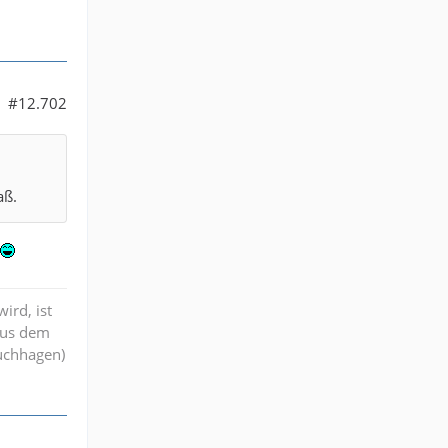
#12.702
aß.
ird, ist
aus dem
ruchhagen)