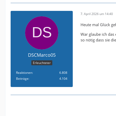
7. April 2026 um 14:40
Heute mal Glück geh
War glaube ich das 
so nötig dass sie d
DSCMarco05
Erleuchteter
Reaktionen
6.808
Beiträge
4.104