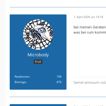
7. April 2026 um 14:18
bei meinen Geräten 
was bei rum komm
Microbody
Profi
Reaktionen
196
Beiträge
876
Semel emissum vola