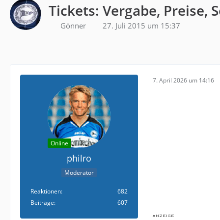
Tickets: Vergabe, Preise, 
Gönner
27. Juli 2015 um 15:37
7. April 2026 um 14:16
Online
philro
Moderator
Reaktionen
682
Beiträge
607