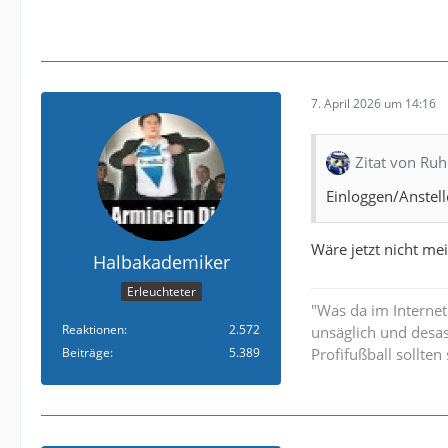
7. April 2026 um 14:16
Zitat von Ru
Einloggen/Anstell
Wäre jetzt nicht me
Halbakademiker
Erleuchteter
"Was da im Internet
Reaktionen
2.572
unsäglich und desa
Beiträge
5.389
Profifußball sollte