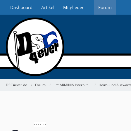
Dashboard
Artikel
Mitglieder
Forum
DSC4ever.de
Forum
...::: ARMINIA Intern :::...
Heim- und Auswärts