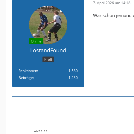
7. April 2026 um 14:18
War schon jemand dr
Online
LostandFound
Profi
Reaktionen
1.580
Beiträge
1.230