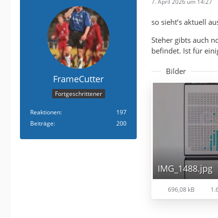
7. April 2026 um 14:27
so sieht’s aktuell au
Steher gibts auch n
befindet. Ist für ein
Bilder
FrameCutter
Fortgeschrittener
Reaktionen
197
Beiträge
200
IMG_1488.jpg
696,08 kB
1.6