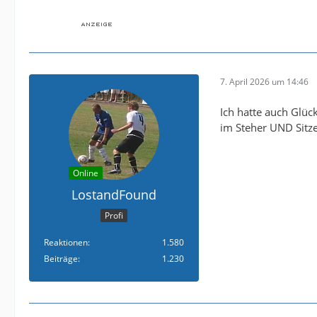
7. April 2026 um 14:46
Ich hatte auch Glüc
im Steher UND Sitze
Online
LostandFound
Profi
Reaktionen
1.580
Beiträge
1.230