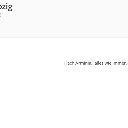
pzig
0
Hach Arminia...alles wie immer.