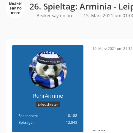
26. Spieltag: Arminia - Lei
Beaker say no ore
15. März 2021 um 01:0
19. März 2021 um 21:35
RuhrArmine
Erleuchteter
Reaktionen
8.188
Beiträge
12.043