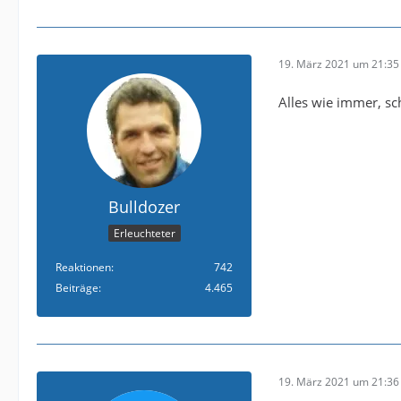
19. März 2021 um 21:35
Alles wie immer, s
Bulldozer
Erleuchteter
Reaktionen
742
Beiträge
4.465
19. März 2021 um 21:36