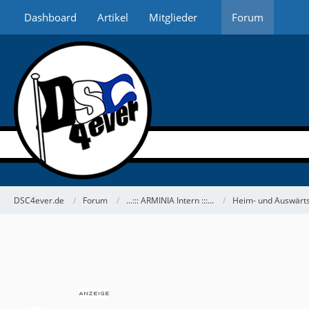
Dashboard
Artikel
Mitglieder
Forum
DSC4ever.de
Forum
...::: ARMINIA Intern :::...
Heim- und Auswärts