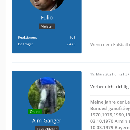
Fulio
Meister
Reaktionen
101
Beiträge
2.473
Wenn dem Fußball di
19. März 2021 um 21:37
Vorher nicht richtig
Meine Jahre der Le
Bundesligaaufstieg
Online
1970,1978,1980,1
Alm-Gänger
03.10.1970:Armini
10.03.1979:Bayern
Erleuchteter