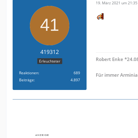
19. März 2021 um 21:35
419312
Robert Enke *24.08
Erleuchteter
Reaktionen
689
Für immer Arminia
Beiträge
4.897