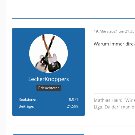
19. März 2021 um 21:35
Warum immer direkt
LeckerKnoppers
Erleuchteter
Reaktionen
8.071
Mathias Hain: "Wir 
Beiträge
21.599
Liga. Da darf man d