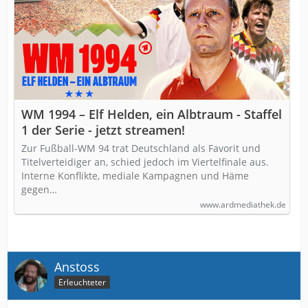
WM 1994 – Elf Helden, ein Albtraum - Staffel
1 der Serie - jetzt streamen!
Zur Fußball-WM 94 trat Deutschland als Favorit und
Titelverteidiger an, schied jedoch im Viertelfinale aus.
Interne Konflikte, mediale Kampagnen und Häme
gegen…
www.ardmediathek.de
Anstoss
Erleuchteter