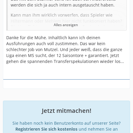
werden die sich ja auch intern ausgetauscht haben.
Kann man ihm wirklich vorwerfen, dass Spieler wie
Hiltermann oder Mehlem hier nicht funktioniert haben?
Alles anzeigen
Die Verpflichtungen sahen auf dem Papier doch erstmal
gut aus. Gehe ich das für diese Saison doch einfach mal
Danke für die Mühe. Inhaltlich kann ich deinen
durch.
Ausführungen auch voll zustimmen. Das war kein
Zuerst kamen:
schlechter Job von Mutzel. Und jeder weiß, dass die ganze
Liga einen MS sucht, der 12 Saisontore + garantiert. Jetzt
Boakye, Handwerker, Mehlem, Momuluh, Wörl, Sicker
gehen die spannenden Transferspekulationen wieder los...
und Ocansey (2. Mannschaft!)
Dann:
Bauer, Telalovic, Rochelt und Knoche
Boakye als junger Entwicklungsspieler mit Luft nach
oben. Da war aber auch jedem klar, dass das
wahrscheinlich noch nicht so ganz reichen wird. Dafür
Jetzt mitmachen!
spielte er letztendlich relativ häufig und war leider auch
häufig überfordert.
Sie haben noch kein Benutzerkonto auf unserer Seite?
Handwerker als etablierter Spieler in der zweiten Liga.
Registrieren Sie sich kostenlos
und nehmen Sie an