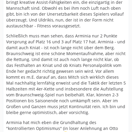
bringt kreative Assist-Fähigkeiten ein, die einzigartig in der
Mannschaft sind. Obwohl es bei ihm noch Luft nach oben
gibt, bin ich von der Unersetzbarkeit dieses Spielers vollauf
überzeugt. Und Uldrikis, nun, der ist in der Form nicht
austauschbar - Fitness vorausgesetzt.
Schließlich muss man sehen, dass Arminia nur 2 Punkte
Vorsprung auf Platz 16 und 3 auf Platz 17 hat. Arminia - und
damit auch Kniat - ist noch lange nicht über dem Berg.
Braunschweig ist eine schöne Momentaufnahme, aber nicht
die Rettung. Und damit ist auch noch lange nicht klar, ob
das Festhalten an Kniat und ob Kniats Personalpolitik vom
Ende her gedacht richtig gewesen sein wird. Vor allem
kommt es m.E. darauf an, dass Mitch sich wirklich dieses
Mal nachhaltig lernfähig erweist und die Taktik der letzten 5
Halbzeiten mit 4er-Kette und insbesondere die Aufstellung
vom Braunschweig-Spiel nun beibehält. Klar, können 2-3
Positionen bis Saisonende noch umkämpft sein. Aber im
Großen und Ganzen muss jetzt Kontinuität rein. Ich bin und
bleibe gerne optimistisch, aber vorsichtig.
Arminia hat mich eben die Grundhaltung des
"kontrollierten Optimismus" (in loser Anlehnung an Otto