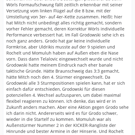
Wörls Formaufschwung fällt zeitlich erkennbar mit seiner
Versetzung vom linken Flügel auf die 8 bzw. mit der
Umstellung von 3er- auf 4er-Kette zusammen. Heißt: hier
hat Mitch nicht unbedingt alles richtig gemacht, sondern
vorher Fehler gemacht, deren Korrektur Wörls individuelle
Performance verbessert hat. Im Fall Grodowski sehe ich es
noch ganz anders. Grodo hat gar keine individuelle
Formkrise, aber Uldrikis musste auf der 9 spielen und
Rochelt und Momuluh haben auf Außen eben die Nase
vorn. Dass dann Telalovic eingewechselt wurde und nicht
Grodowski hatte meinem Eindruck nach eher banale
taktische Gründe. Hätte Braunschweig das 3:3 gemacht,
hätte Mitch noch den 4. Stürmer eingewechselt. Da
Grodowski alle 3 Sturmpositionen spielen kann, hat er sich
einfach dafür entschieden, Grodowski für diesen
potenziellen 4. Wechsel aufzusparen, um dabei maximal
flexibel reagieren zu können. Ich denke, das wird er in
Zukunft anders machen. Aber eine Aktion gegen Grodo sehe
ich darin nicht. Andererseits wird es für Grodo schwer,
wieder in die Startelf zu kommen. Momuluh war als
Außenstürmer Nummer 2 in der KICKER-Rangliste der
Hinrunde und bester Armine in der Hinserie. Und Rochelt