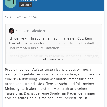
Meister
19. April 2026 um 15:59
Zitat von PaleRider
Ich denke wir brauchen einfach mal einen Cut. Kein
Tiki-Taka mehr sondern einfachen ehrlichen Fussball
und kämpfen bis zum Umfallen.
Dieses ganze hintenrum geschiebe ist nicht zu ertragen,
Alles anzeigen
nur um dann soweit aufzurücken und naiv hoch zu
pressen so dass es entweder in letzter
Problem bei den Aufstellungen ist halt, dass wir noch
Verteidigungslinie zum 1 gg 1 Duell kommt oder dass
weniger Torgefahr verursachen als so schon, somit maximal
die Anspielstationen fehlen und man einen
eine 0:0 Aufstellung. Zumal wir hinten immer für einen
gigantischen Fehlpass spielt.
Aussetzer gut sind. Die Offensive steht und fällt meiner
2 Spitzen, 2 6er und dann davor 2 Freirollen, und dann
Meinung nach aber meist mit Momuluh und seiner
spielen wir Langholz nach vorne und gehen auf die 2
Tagesform. Das ist der eine Spieler im Kader, der immer
Bälle. Ist ähnlich effizient aber nicht so riskant wie wir
spielen sollte und aus meiner Sicht unersetzlich ist.
es aktuell machen.