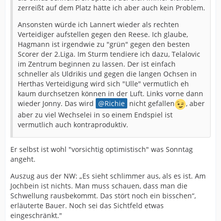
zerreißt auf dem Platz hätte ich aber auch kein Problem.
Ansonsten würde ich Lannert wieder als rechten
Verteidiger aufstellen gegen den Reese. Ich glaube,
Hagmann ist irgendwie zu "grün" gegen den besten
Scorer der 2.Liga. Im Sturm tendiere ich dazu, Telalovic
im Zentrum beginnen zu lassen. Der ist einfach
schneller als Uldrikis und gegen die langen Ochsen in
Herthas Verteidigung wird sich "Ulle" vermutlich eh
kaum durchsetzen können in der Luft. Links vorne dann
wieder Jonny. Das wird
Richie
nicht gefallen
, aber
aber zu viel Wechselei in so einem Endspiel ist
vermutlich auch kontraproduktiv.
Er selbst ist wohl "vorsichtig optimistisch" was Sonntag
angeht.
Auszug aus der NW: „Es sieht schlimmer aus, als es ist. Am
Jochbein ist nichts. Man muss schauen, dass man die
Schwellung rausbekommt. Das stört noch ein bisschen“,
erläuterte Bauer. Noch sei das Sichtfeld etwas
eingeschränkt."