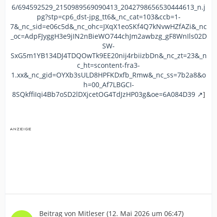
6/694592529_2150989569090413_2042798656530444613_n.j
pg?stp=cp6_dst-jpg_tt6&_nc_cat=103&ccb=1-
7&_nc_sid=e06c5d&_nc_ohc=JXqX1eoSKf4Q7kNvwHZfAZi&_nc
_oc=AdpFJyggH3e9jIN2nBieWO744chJm2awbzg_gF8WnIls02D
SW-
SxG5m1YB134DJ4TDQOwTk9EE20nij4rbiizbDn&_nc_zt=23&_n
c_ht=scontent-fra3-
1.xx&_nc_gid=OYXb3sULD8HPFKDxfb_Rmw&_nc_ss=7b2a8&o
h=00_Af7LBGCI-
8SQkffiIqi4Bb7oSD2lDXjcetOG4TdJzHP03g&oe=6A084D39
]
Beitrag von
Mitleser
(
12. Mai 2026 um 06:47
)