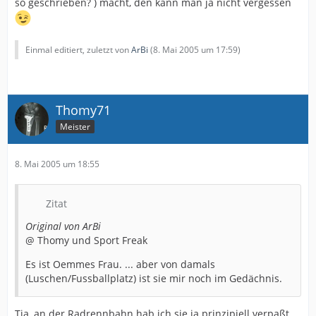
so geschrieben? ) macht, den kann man ja nicht vergessen
Einmal editiert, zuletzt von
ArBi
(
8. Mai 2005 um 17:59
)
Thomy71
Meister
8. Mai 2005 um 18:55
Zitat
Original von ArBi
@ Thomy und Sport Freak
Es ist Oemmes Frau. ... aber von damals
(Luschen/Fussballplatz) ist sie mir noch im Gedächnis.
Tja, an der Radrennbahn hab ich sie ja prinzipiell verpaßt.