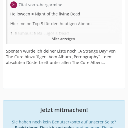
Zitat von x-bergarmine
Helloween = Night of the living Dead
Hier meine Top 5 für den heutigen Abend:
1. Bauhaus: Bela Lugosis Dead
Alles anzeigen
2. Sisters of Mercy: Gimme Shelter
Spontan würde ich deiner Liste noch „A Strange Day“ von
3. Siouxsie & Banshees: Happy House
The Cure hinzufügen. Vom Album „Pornography“… dem
absoluten Düsterbrett unter allen The Cure Alben…
4. Joy Division: Shadow Play
5. Cocteau Twins: Pandora
Damit bin ich damals in Bielefeld erwachsen geworden.
Viel Vergnügen auf der Suche nach frischen Hirnen!
Jetzt mitmachen!
Sie haben noch kein Benutzerkonto auf unserer Seite?
Registrieren Sie sich kostenlos
und nehmen Sie an