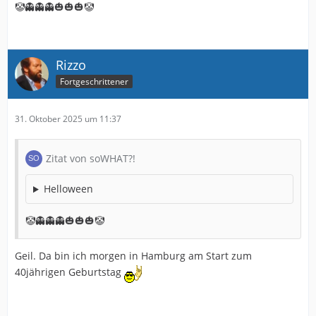
🤡👻👻👻🎃🎃🎃🤡
Rizzo
Fortgeschrittener
31. Oktober 2025 um 11:37
Zitat von soWHAT?!
Helloween
🤡👻👻👻🎃🎃🎃🤡
Geil. Da bin ich morgen in Hamburg am Start zum
40jährigen Geburtstag