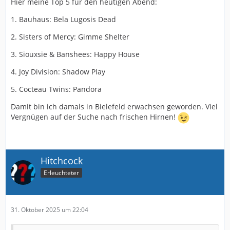
Hier meine Top 5 für den heutigen Abend:
Durch die Aktivierung der externen Inhalte erklären Sie sich
1. Bauhaus: Bela Lugosis Dead
damit einverstanden, dass personenbezogene Daten an
Drittplattformen übermittelt werden. Mehr Informationen dazu
2. Sisters of Mercy: Gimme Shelter
haben wir in unserer Datenschutzerklärung zur Verfügung
gestellt.
3. Siouxsie & Banshees: Happy House
4. Joy Division: Shadow Play
5. Cocteau Twins: Pandora
Damit bin ich damals in Bielefeld erwachsen geworden. Viel
Vergnügen auf der Suche nach frischen Hirnen!
Hitchcock
Erleuchteter
31. Oktober 2025 um 22:04