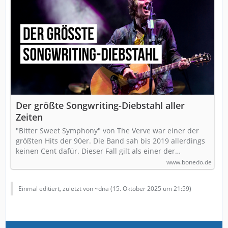
Der größte Songwriting-Diebstahl aller
Zeiten
"Bitter Sweet Symphony" von The Verve war einer der
größten Hits der 90er. Die Band sah bis 2019 allerdings
keinen Cent dafür. Dieser Fall gilt als einer der…
www.bonedo.de
Einmal editiert, zuletzt von ~dna (
15. Oktober 2025 um 21:59
)