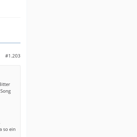
#1.203
itter
 Song
s
 so ein