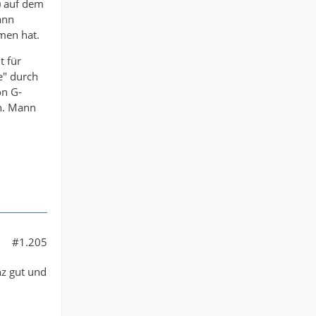
) auf dem
ann
men hat.
t für
e" durch
on G-
h. Mann
#1.205
nz gut und