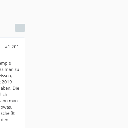
#1.201
Sample
ss man zu
issen,
it 2019
haben. Die
lich
 Kann man
 sowas.
 scheißt
f den