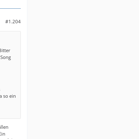
#1.204
itter
 Song
s
 so ein
llen
Ein