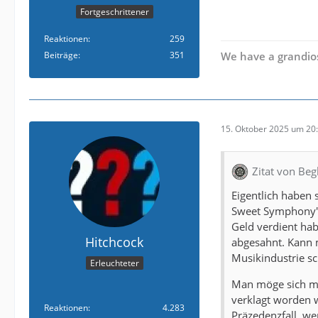
Fortgeschrittener
Reaktionen
259
Beiträge
351
We have a grandios
15. Oktober 2025 um 20
Zitat von Beg
Eigentlich haben
Sweet Symphony" 
Geld verdient hab
Hitchcock
abgesahnt. Kann m
Musikindustrie sc
Erleuchteter
Man möge sich ma
verklagt worden 
Reaktionen
4.283
Präzedenzfall, we