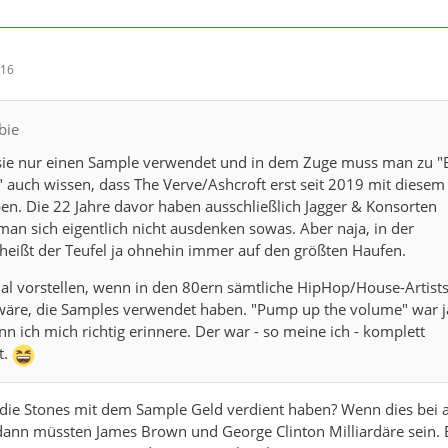
:16
bie
 sie nur einen Sample verwendet und in dem Zuge muss man zu "B
auch wissen, dass The Verve/Ashcroft erst seit 2019 mit diesem
en. Die 22 Jahre davor haben ausschließlich Jagger & Konsorten
an sich eigentlich nicht ausdenken sowas. Aber naja, in der
heißt der Teufel ja ohnehin immer auf den größten Haufen.
l vorstellen, wenn in den 80ern sämtliche HipHop/House-Artist
wäre, die Samples verwendet haben. "Pump up the volume" war ja
nn ich mich richtig erinnere. Der war - so meine ich - komplett
t.
die Stones mit dem Sample Geld verdient haben? Wenn dies bei a
dann müssten James Brown und George Clinton Milliardäre sein. 