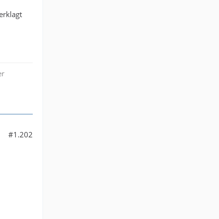
erklagt
er
#1.202