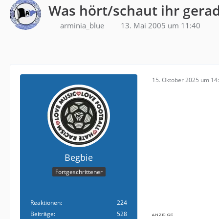
Was hört/schaut ihr gera
arminia_blue
13. Mai 2005 um 11:40
15. Oktober 2025 um 14
Begbie
Fortgeschrittener
Reaktionen
224
Beiträge
528