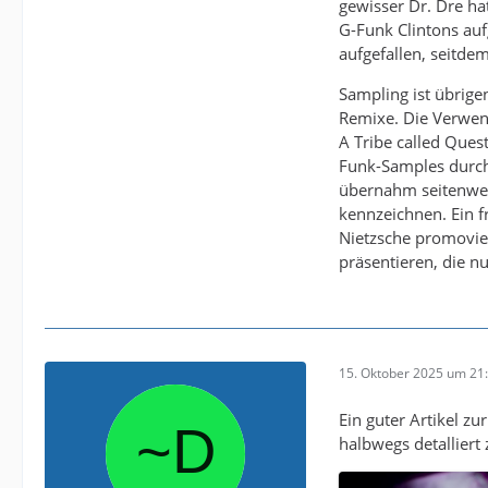
gewisser Dr. Dre h
G-Funk Clintons auf
aufgefallen, seitde
Sampling ist übrigen
Remixe. Die Verwen
A Tribe called Ques
Funk-Samples durch
übernahm seitenweis
kennzeichnen. Ein f
Nietzsche promovie
präsentieren, die n
15. Oktober 2025 um 21
Ein guter Artikel z
halbwegs detallier