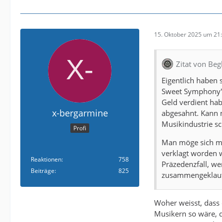
15. Oktober 2025 um 21
Zitat von Beg
Eigentlich haben
Sweet Symphony" 
Geld verdient hab
x-bergarmine
abgesahnt. Kann m
Musikindustrie sc
Profi
Man möge sich ma
verklagt worden 
Reaktionen
758
Präzedenzfall, we
Beiträge
825
zusammengeklau
Woher weisst, dass 
Musikern so wäre, 