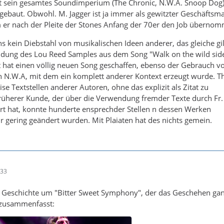
at sein gesamtes Soundimperium (The Chronic, N.W.A. Snoop Dog
gebaut. Obwohl. M. Jagger ist ja immer als gewitzter Geschäftsm
m er nach der Pleite der Stones Anfang der 70er den Job übernom
s kein Diebstahl von musikalischen Ideen anderer, das gleiche gil
dung des Lou Reed Samples aus dem Song "Walk on the wild sid
t hat einen völlig neuen Song geschaffen, ebenso der Gebrauch v
 N.W.A, mit dem ein komplett anderer Kontext erzeugt wurde. T
e Textstellen anderer Autoren, ohne das explizit als Zitat zu
rüherer Kunde, der über die Verwendung fremder Texte durch Fr.
rt hat, konnte hunderte ensprechder Stellen n dessen Werken
ur gering geändert wurden. Mit Plaiaten hat des nichts gemein.
:33
ur Geschichte um "Bitter Sweet Symphony", der das Geschehen ga
t zusammenfasst: