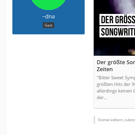
~dna
Gast
Der größte Son
Zeiten
"Bitter Sweet Sym
größten Hits der 
allerdings keinen C
der…
Einmal editiert, zuletz