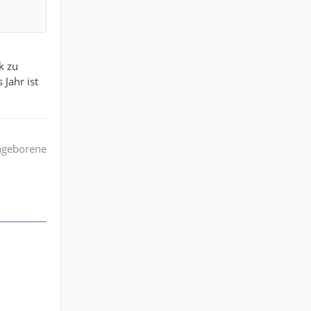
k zu
 Jahr ist
angeborene