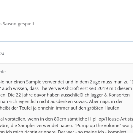
 Saison gespielt
:24
bie
 sie nur einen Sample verwendet und in dem Zuge muss man zu "B
auch wissen, dass The Verve/Ashcroft erst seit 2019 mit diesem
en. Die 22 Jahre davor haben ausschließlich Jagger & Konsorten
an sich eigentlich nicht ausdenken sowas. Aber naja, in der
heißt der Teufel ja ohnehin immer auf den größten Haufen.
l vorstellen, wenn in den 80ern sämtliche HipHop/House-Artist
wäre, die Samples verwendet haben. "Pump up the volume" war ja
nn ich mich richtig erinnere. Der war - so meine ich - komplett