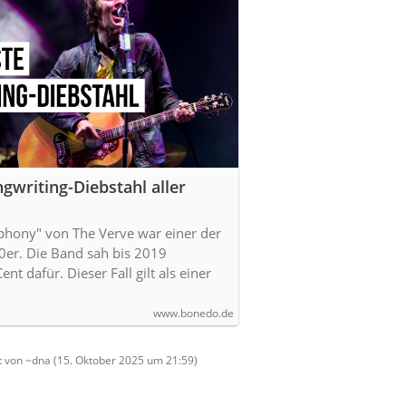
gwriting-Diebstahl aller
phony" von The Verve war einer der
90er. Die Band sah bis 2019
ent dafür. Dieser Fall gilt als einer
www.bonedo.de
t von ~dna (
15. Oktober 2025 um 21:59
)