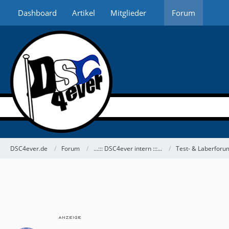
Dashboard
Artikel
Mitglieder
Forum
DSC4ever.de
Forum
...::: DSC4ever intern :::...
Test- & Laberforu