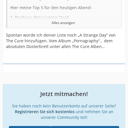
Hier meine Top 5 für den heutigen Abend:
1. Bauhaus: Bela Lugosis Dead
Alles anzeigen
2. Sisters of Mercy: Gimme Shelter
Spontan würde ich deiner Liste noch „A Strange Day“ von
3. Siouxsie & Banshees: Happy House
The Cure hinzufügen. Vom Album „Pornography“… dem
absoluten Düsterbrett unter allen The Cure Alben…
4. Joy Division: Shadow Play
5. Cocteau Twins: Pandora
Damit bin ich damals in Bielefeld erwachsen geworden.
Viel Vergnügen auf der Suche nach frischen Hirnen!
Jetzt mitmachen!
Sie haben noch kein Benutzerkonto auf unserer Seite?
Registrieren Sie sich kostenlos
und nehmen Sie an
unserer Community teil!