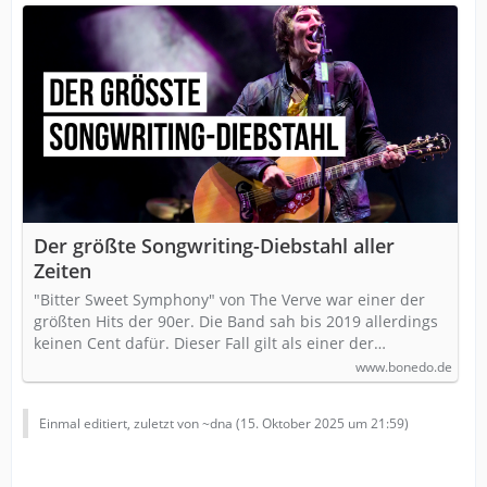
Der größte Songwriting-Diebstahl aller
Zeiten
"Bitter Sweet Symphony" von The Verve war einer der
größten Hits der 90er. Die Band sah bis 2019 allerdings
keinen Cent dafür. Dieser Fall gilt als einer der…
www.bonedo.de
Einmal editiert, zuletzt von ~dna (
15. Oktober 2025 um 21:59
)