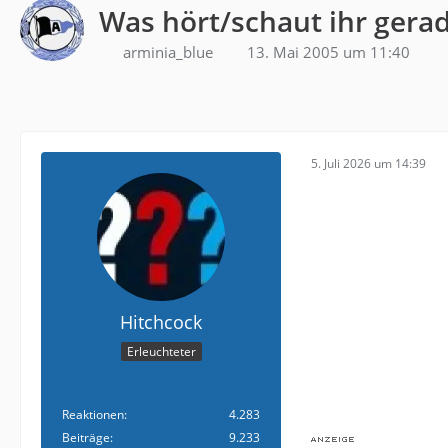
Was hört/schaut ihr gera
arminia_blue
13. Mai 2005 um 11:40
5. Juli 2026 um 14:39
Hitchcock
Erleuchteter
Reaktionen
4.283
Beiträge
9.233