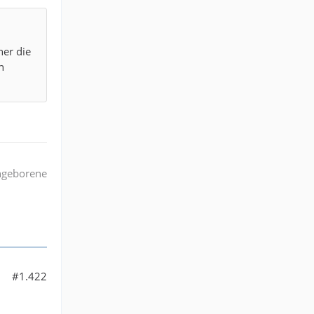
her die
n
angeborene
#1.422