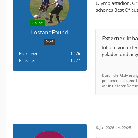
Olympiastadion. Gru
schönes Best Of aus
Online
LostandFound
Externer Inha
Profi
Inhalte von exte
Reaktionen
1.576
geladen und ange
Beiträge
1.227
Durch die Aktivierun
personenbezogene Da
wir in unserer Daten
6. Juli 2026 um 22:25