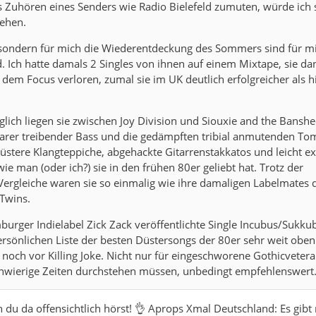
 Zuhören eines Senders wie Radio Bielefeld zumuten, würde ich 
ehen.
ondern für mich die Wiederentdeckung des Sommers sind für m
 Ich hatte damals 2 Singles von ihnen auf einem Mixtape, sie da
dem Focus verloren, zumal sie im UK deutlich erfolgreicher als h
glich liegen sie zwischen Joy Division und Siouxie and the Banshe
larer treibender Bass und die gedämpften tribial anmutenden T
üstere Klangteppiche, abgehackte Gitarrenstakkatos und leicht exa
e man (oder ich?) sie in den frühen 80er geliebt hat. Trotz der
ergleiche waren sie so einmalig wie ihre damaligen Labelmates 
Twins.
urger Indielabel Zick Zack veröffentlichte Single Incubus/Sukku
ersönlichen Liste der besten Düstersongs der 80er sehr weit oben.
 noch vor Killing Joke. Nicht nur für eingeschworene Gothicveter
wierige Zeiten durchstehen müssen, unbedingt empfehlenswert
n du da offensichtlich hörst! 👌 Aprops Xmal Deutschland: Es gibt 