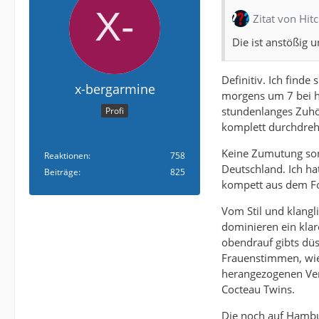
Zitat von Hit
Die ist anstößig 
Definitiv. Ich finde
x-bergarmine
morgens um 7 bei h
stundenlanges Zuhör
Profi
komplett durchdreh
Keine Zumutung son
Reaktionen
758
Deutschland. Ich ha
Beiträge
825
kompett aus dem Foc
Vom Stil und klangl
dominieren ein kla
obendrauf gibts düs
Frauenstimmen, wie 
herangezogenen Verg
Cocteau Twins.
Die noch auf Hambur