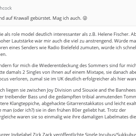
chcock
und auf Krawall gebürstet. Mag ich auch. 😜
 sie als role model deutlich interessanter als z.B. Helene Fischer. A
oher Lautstärke wär mir auch die viel zu anstrengend. Würde ma
en eines Senders wie Radio Bielefeld zumuten, würde ich schnel
en.
dern für mich die Wiederentdeckung des Sommers sind für mic
tte damals 2 Singles von ihnen auf einem Mixtape, sie danach ab
us verloren, zumal sie im UK deutlich erfolgreicher als hier war
ich liegen sie zwischen Joy Division und Siouxie and the Banshees
rer treibender Bass und die gedämpften tribial anmutenden Tomm
tere Klangteppiche, abgehackte Gitarrenstakkatos und leicht exalt
man (oder ich?) sie in den frühen 80er geliebt hat. Trotz der
leiche waren sie so einmalig wie ihre damaligen Labelmates die
ger Indielabel Zick Zack veröffentlichte Single Incubus/Sukkubus