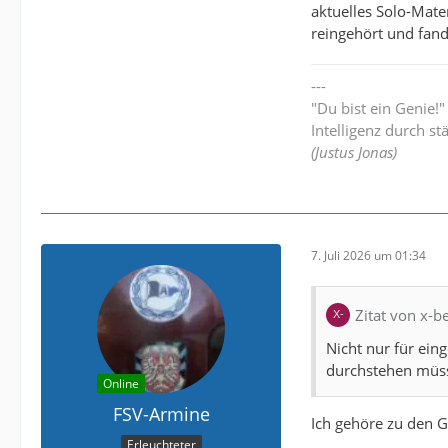
aktuelles Solo-Mate
reingehört und fand‘
---
"Du bist ein Genie!
Intelligenz durch st
(Justus Jonas)
7. Juli 2026 um 01:34
Zitat von x-
Nicht nur für ei
durchstehen müss
Online
FSV-Armine
Ich gehöre zu den 
Erleuchteter