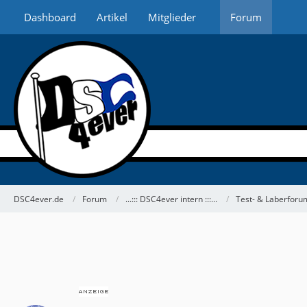
Dashboard
Artikel
Mitglieder
Forum
DSC4ever.de
Forum
...::: DSC4ever intern :::...
Test- & Laberforu