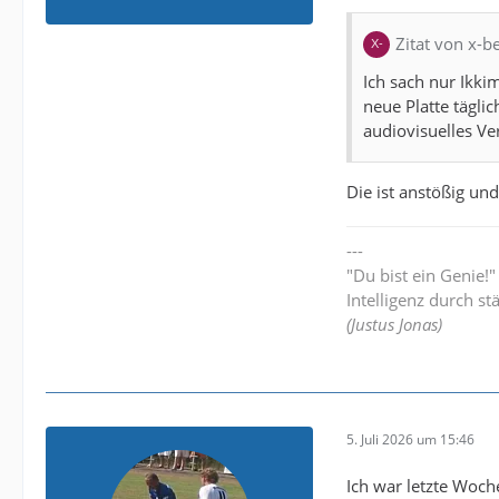
Zitat von x-
Ich sach nur Ikki
neue Platte tägli
audiovisuelles 
Die ist anstößig und
---
"Du bist ein Genie!
Intelligenz durch st
(Justus Jonas)
5. Juli 2026 um 15:46
Ich war letzte Woch