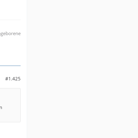
l
angeborene
#1.425
n