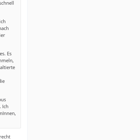
schnell
ich
nach
ier
es. Es
ommeln,
ltierte
die
bus
 Ich
anInnen,
.
recht