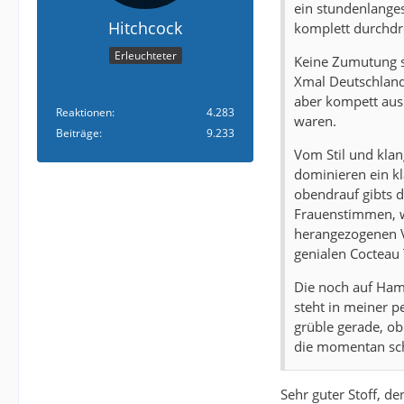
ein stundenlanges
Hitchcock
komplett durchdr
Erleuchteter
Keine Zumutung s
Xmal Deutschland.
aber kompett aus 
Reaktionen
4.283
waren.
Beiträge
9.233
Vom Stil und klan
dominieren ein k
obendrauf gibts d
Frauenstimmen, wi
herangezogenen V
genialen Cocteau 
Die noch auf Hamb
steht in meiner p
grüble gerade, ob
die momentan sch
Sehr guter Stoff, de