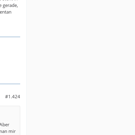
e gerade,
mentan
#1.424
 Aber
 man mir