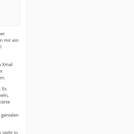
ber
n mir ein
l
h Xmal
er
en.
. Es
eln,
ierte
 genialen
 steht in