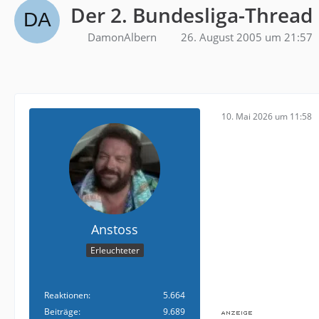
Der 2. Bundesliga-Thread
DamonAlbern
26. August 2005 um 21:57
10. Mai 2026 um 11:58
Anstoss
Erleuchteter
Reaktionen
5.664
Beiträge
9.689