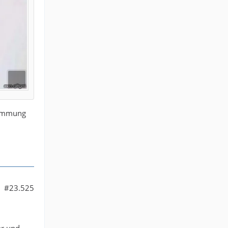
timmung
#23.525
hr und