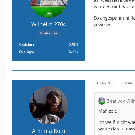
warte darauf dass e
So angespannt hilfl
Wilhelm 2704
gewesen.
Moderator
Reaktionen
2.904
Beiträge
5.716
10. Mai 2026 um 12:44
Zitat von Wi
Mahlzeit.
Ich weiß nicht wi
warte darauf dass
Arminia-Rotti