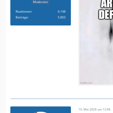
Moderator
Reaktionen
6.148
Beiträge
5.803
10. Mai 2026 um 12:06