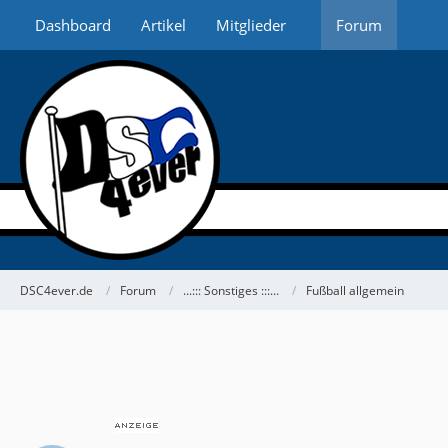
Dashboard
Artikel
Mitglieder
Forum
DSC4ever.de
Forum
...::: Sonstiges :::...
Fußball allgemein