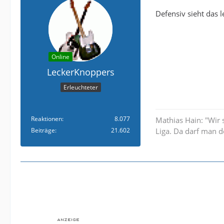
Defensiv sieht das 
Online
LeckerKnoppers
Erleuchteter
Reaktionen
8.077
Mathias Hain: "Wir 
Beiträge
21.602
Liga. Da darf man d