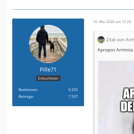
10. Mai 2026 um 12:24
Zitat von Arm
Apropos Arminia u
Pille71
Erleuchteter
Reaktionen
6.335
Beiträge
7.537