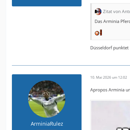
Zitat von Ant
Das Arminia Pferd
Düsseldorf punktet 
10. Mai 2026 um 12:02
Apropos Arminia und
ArminiaRulez