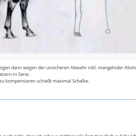
steigen dann wegen der unsicheren Abwehr inkl. mangelnder Abs
tzern in Serie.
 zu kompensieren schießt maximal Schalke.
s euch geht, aber ich schaue mittlerweile fast minütlich auf die U