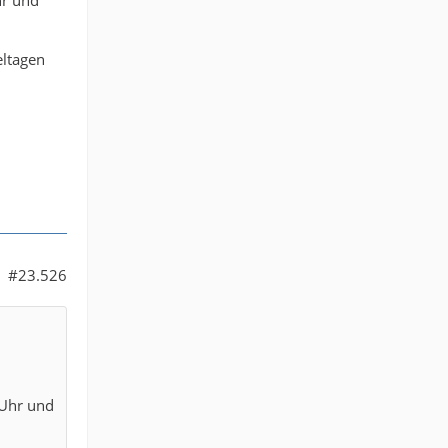
eltagen
#23.526
 Uhr und