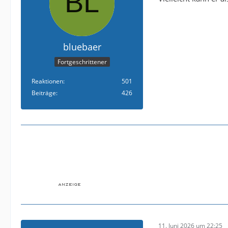
bluebaer
Fortgeschrittener
Reaktionen
501
Beiträge
426
11. Juni 2026 um 22:25