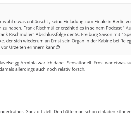
D
r wohl etwas enttäuscht , keine Einladung zum Finale in Berlin v
u haben. Frank Rischmüller erzählt dies in seinem Podcast " Au
rank Rischmüller" Abschlussfolge der SC Freiburg Saison mit " Spe
ke, der sich wiederum an Ernst sein Organ in der Kabine bei Rele
 vor Urzeiten erinnern kann😉
Havelse gg Arminia war ich dabei. Sensationell. Ernst war etwas 
damals allerdings auch noch relativ forsch.
rundertrainer. Ganz offiziell. Den hätte man schon einladen können