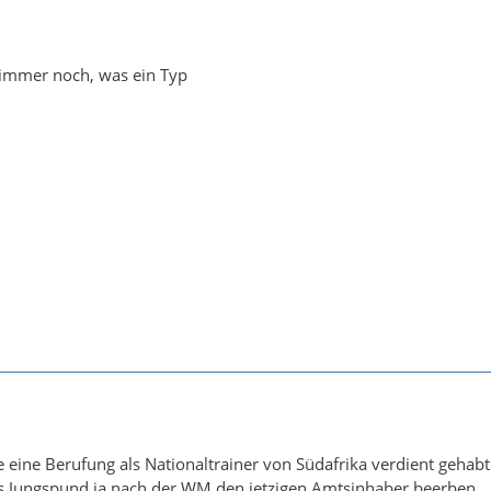
, immer noch, was ein Typ
te eine Berufung als Nationaltrainer von Südafrika verdient gehabt
als Jungspund ja nach der WM den jetzigen Amtsinhaber beerben...