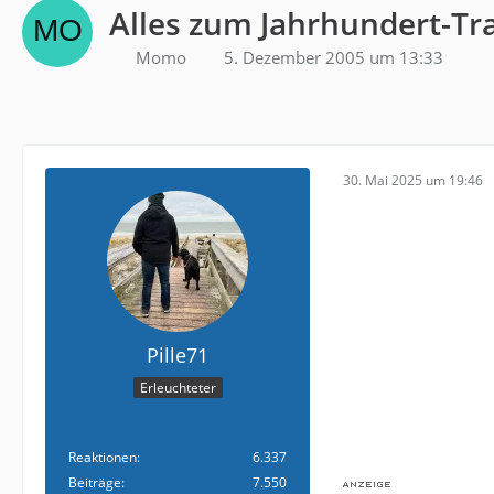
Alles zum Jahrhundert-Tr
Momo
5. Dezember 2005 um 13:33
30. Mai 2025 um 19:46
Pille71
Erleuchteter
Reaktionen
6.337
Beiträge
7.550