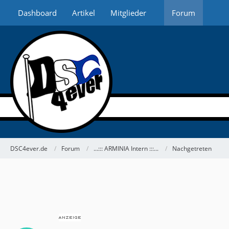
Dashboard
Artikel
Mitglieder
Forum
DSC4ever.de
Forum
...::: ARMINIA Intern :::...
Nachgetreten