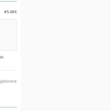
#5.484
sh
angeborene