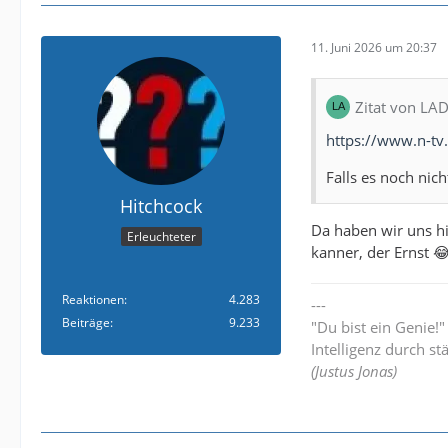
11. Juni 2026 um 20:37
Zitat von LA
https://www.n-tv
Falls es noch nic
Hitchcock
Da haben wir uns h
Erleuchteter
kanner, der Ernst 
Reaktionen
4.283
---
Beiträge
9.233
"Du bist ein Genie!
Intelligenz durch st
(Justus Jonas)