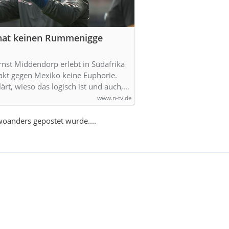
hat keinen Rummenigge
rnst Middendorp erlebt in Südafrika
kt gegen Mexiko keine Euphorie.
lärt, wieso das logisch ist und auch,…
www.n-tv.de
 woanders gepostet wurde....