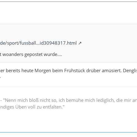
D
.de/sport/fussball…id30948317.html
ht woanders gepostet wurde....
ier bereits heute Morgen beim Frühstück drüber amüsiert. Dengli

" - "Nenn mich bloß nicht so, ich bemühe mich lediglich, die mir 
ändiges Üben voll zu entfalten."