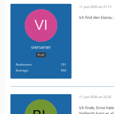
11. Juni 2026 um 21:13
Ich find den klasse
viersener
Profi
Reaktionen
761
Beiträge
990
11. Juni 2026 um 22:20
Ich finde, Ernst hät
Vielleicht kann er 