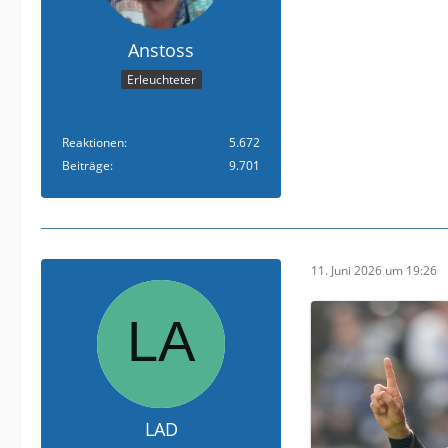
Anstoss
Erleuchteter
Reaktionen
5.672
Beiträge
9.701
11. Juni 2026 um 19:26
LAD