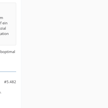
om
f ein
zial
gation
suboptimal
#5.482
.