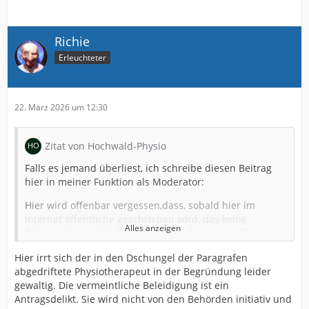
als Opfer inszenieren, wenn irgendwer mal deutliche
Worte dagegen findet.
Richie
Wenn hier irgendwann nur noch in eine Richtung
argumentiert wird, weil alle Gegenstimmen verstummt
Erleuchteter
sind, dann hat man zwar immer recht, aber es wird
auch langweilig.
Ja, es geht hier um Fußball und das ist kein Ballett, aber
22. März 2026 um 12:30
einige hier vergessen nicht nur, dass in der Mannschaft,
sondern auch hier, Menschen unterwegs sind.
Das ist mein Wort zum Sonntag und ich werde
Zitat von Hochwald-Physio
versuchen, das, was jetzt (wie üblich auf solche
Beiträge) folgt, heute stark zu ertragen.
Falls es jemand überliest, ich schreibe diesen Beitrag
hier in meiner Funktion als Moderator:
Hier wird offenbar vergessen,dass, sobald hier im
Internet öffentliche geschrieben wird, das keine
Alles anzeigen
Privatsache mehr ist, sondern hier Gesetze greifen.
Und nicht nur ich persönlich würde Begriffe wie "
Hier irrt sich der in den Dschungel der Paragrafen
Gurkentruppe" und "'Trümmerhaufen", wenn sie
abgedriftete Physiotherapeut in der Begründung leider
jemand gegenüber meiner Firma oder den Angestellten
gewaltig. Die vermeintliche Beleidigung ist ein
äußern würde als "herabwürdigend und ehrverletzend"
Antragsdelikt. Sie wird nicht von den Behörden initiativ und