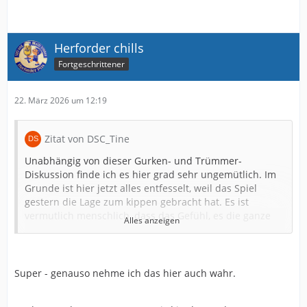
Herforder chills
Fortgeschrittener
22. März 2026 um 12:19
Zitat von DSC_Tine
Unabhängig von dieser Gurken- und Trümmer-
Diskussion finde ich es hier grad sehr ungemütlich. Im
Grunde ist hier jetzt alles entfesselt, weil das Spiel
gestern die Lage zum kippen gebracht hat. Es ist
vermutlich menschlich, dass das Gefühl, es die ganze
Alles anzeigen
Zeit (teilweise seit fast drei Jahren ja wohl) gewusst zu
haben, so gut tut, dass man einiges vergisst. Und jetzt
haben ja endlich die letzten auch kapiert, was viele
schon ewig wussten, da geht es richtig rund.
Super - genauso nehme ich das hier auch wahr.
Ich äußere mich schon seit Wochen wenig zu einigen
Themen, weil einfach oft direkt draufgehauen wird,