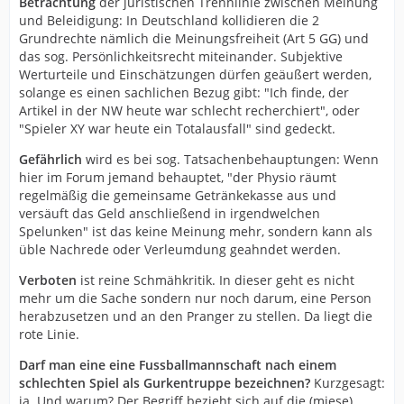
Betrachtung
der juristischen Trennlinie zwischen Meinung
und Beleidigung: In Deutschland kollidieren die 2
Grundrechte nämlich die Meinungsfreiheit (Art 5 GG) und
das sog. Persönlichkeitsrecht miteinander. Subjektive
Werturteile und Einschätzungen dürfen geäußert werden,
solange es einen sachlichen Bezug gibt: "Ich finde, der
Artikel in der NW heute war schlecht recherchiert", oder
"Spieler XY war heute ein Totalausfall" sind gedeckt.
Gefährlich
wird es bei sog. Tatsachenbehauptungen: Wenn
hier im Forum jemand behauptet, "der Physio räumt
regelmäßig die gemeinsame Getränkekasse aus und
versäuft das Geld anschließend in irgendwelchen
Spelunken" ist das keine Meinung mehr, sondern kann als
üble Nachrede oder Verleumdung geahndet werden.
Verboten
ist reine Schmähkritik. In dieser geht es nicht
mehr um die Sache sondern nur noch darum, eine Person
herabzusetzen und an den Pranger zu stellen. Da liegt die
rote Linie.
Darf man eine eine Fussballmannschaft nach einem
schlechten Spiel als Gurkentruppe bezeichnen?
Kurzgesagt:
ja. Und warum? Der Begriff bezieht sich auf die (miese)