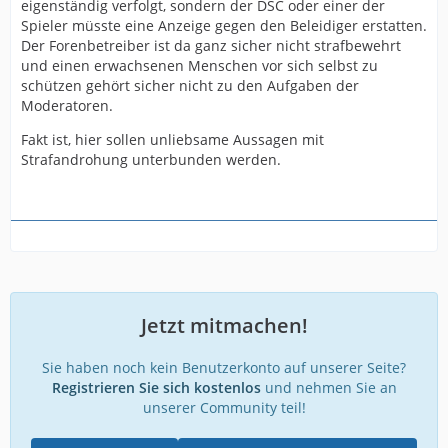
ansehen, sondern auch der Gesetzgeber kann dies tun.
eigenständig verfolgt, sondern der DSC oder einer der
Spieler müsste eine Anzeige gegen den Beleidiger erstatten.
Entweder als " Beleidigung ( Paragraph 185 STGB) oder
Der Forenbetreiber ist da ganz sicher nicht strafbewehrt
als" üble Nachrede "( Paragraph 186). Das kann im
und einen erwachsenen Menschen vor sich selbst zu
schlechtesten Fall eine Geld oder sogar Freiheitsstrafe
schützen gehört sicher nicht zu den Aufgaben der
nach sich ziehen.
Moderatoren.
Könnt ihr auch gerne nachschlagen.
Fakt ist, hier sollen unliebsame Aussagen mit
Strafandrohung unterbunden werden.
Abgesehen davon, dass ich diese Kommentare
persönlich als moralisch fraglich und nicht vorbildlich
einstufe( hier wird ja auch gerne mal Gesellschaftskritik
geübt, da sollte man selbst mit gutem Beispiel voran
gehen, besonders am Spieltag der" Toleranz und des
Respekts ")
habe ich als Moderator sogar die Pflicht,
solche Aussagen zu unterbinden ( und in Zukunft auch
ohne Vorankündigung zu sanktionieren), zum Schutz
Jetzt mitmachen!
vor Strafen gegenüber dem Anbieter des Forums aber
auch zum Schutz vor Strafen gegenüber dem
Forumsteilnehmer selbst.
Sie haben noch kein Benutzerkonto auf unserer Seite?
Registrieren Sie sich kostenlos
und nehmen Sie an
Also bleibt sachlich in der ( berechtigten) Kritik, auch
unserer Community teil!
wenn es in der Emotionalität manchmal schwer fallen
mag.