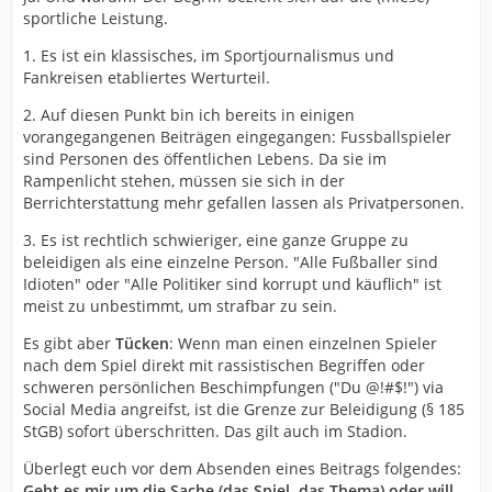
sportliche Leistung.
1. Es ist ein klassisches, im Sportjournalismus und
Fankreisen etabliertes Werturteil.
2. Auf diesen Punkt bin ich bereits in einigen
vorangegangenen Beiträgen eingegangen: Fussballspieler
sind Personen des öffentlichen Lebens. Da sie im
Rampenlicht stehen, müssen sie sich in der
Berrichterstattung mehr gefallen lassen als Privatpersonen.
3. Es ist rechtlich schwieriger, eine ganze Gruppe zu
beleidigen als eine einzelne Person. "Alle Fußballer sind
Idioten" oder "Alle Politiker sind korrupt und käuflich" ist
meist zu unbestimmt, um strafbar zu sein.
Es gibt aber
Tücken
: Wenn man einen einzelnen Spieler
nach dem Spiel direkt mit rassistischen Begriffen oder
schweren persönlichen Beschimpfungen ("Du @!#$!") via
Social Media angreifst, ist die Grenze zur Beleidigung (§ 185
StGB) sofort überschritten. Das gilt auch im Stadion.
Überlegt euch vor dem Absenden eines Beitrags folgendes:
Geht es mir um die Sache (das Spiel, das Thema) oder will