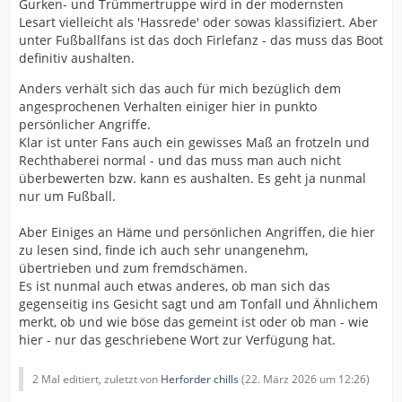
Gurken- und Trümmertruppe wird in der modernsten
wenn man anderer Meinung ist, als manche, sehr
Lesart vielleicht als 'Hassrede' oder sowas klassifiziert. Aber
nachdrücklich argumentierende, Personen.
unter Fußballfans ist das doch Firlefanz - das muss das Boot
Diese Diskussionskultur ist nicht meine.
definitiv aushalten.
Es frustriert mich, wenn Meinungen ständig wiederholt
werden und andere Sichtweisen wenig Raum
Anders verhält sich das auch für mich bezüglich dem
bekommen.
angesprochenen Verhalten einiger hier in punkto
Ich bin traurig, dass unsere Arminia jetzt an diesem
persönlicher Angriffe.
Punkt steht, aber ätzend finde ich das Verhalten einiger
Klar ist unter Fans auch ein gewisses Maß an frotzeln und
hier.
Rechthaberei normal - und das muss man auch nicht
Das sollte doch ein Ort zum Austausch sein, wo man
überbewerten bzw. kann es aushalten. Es geht ja nunmal
auch mal abkotzen kann und die aktuellen
nur um Fußball.
Entwicklungen gemeinsam immer verarbeitet.
Da wird es auch emotional und man kackt sich mal an,
Aber Einiges an Häme und persönlichen Angriffen, die hier
aber man kann auch mal sagen, schwamm drüber.
zu lesen sind, finde ich auch sehr unangenehm,
Stattdessen kommen wir immer wieder an einen Punkt,
übertrieben und zum fremdschämen.
an dem einfach gebetsmühlenartig mit Wucht
Es ist nunmal auch etwas anderes, ob man sich das
Standpunkte behauptet werden. Ob das um einzelne
gegenseitig ins Gesicht sagt und am Tonfall und Ähnlichem
Spieler, Trainer, Funktionäre geht, es wird sich da
merkt, ob und wie böse das gemeint ist oder ob man - wie
teilweise reingesteigert und versucht, Andere platt zu
hier - nur das geschriebene Wort zur Verfügung hat.
diskutieren, das ist echt krass. Und, es liegt vielleicht an
dem, was das Forum technisch hergibt, ewig diese
2 Mal editiert, zuletzt von
Herforder chills
(
22. März 2026 um 12:26
)
Lachsmileys, wenn man anderer Meinung ist, das finde
ich echt herabwürdigend. Und sich dann immer wieder