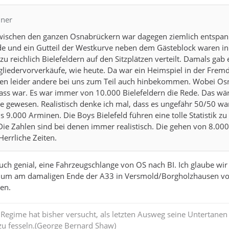
nner
zwischen den ganzen Osnabrückern war dagegen ziemlich entspan
e und ein Gutteil der Westkurve neben dem Gästeblock waren in
 reichlich Bielefeldern auf den Sitzplätzen verteilt. Damals gab e
gliedervorverkäufe, wie heute. Da war ein Heimspiel in der Frem
en leider andere bei uns zum Teil auch hinbekommen. Wobei Os
rass war. Es war immer von 10.000 Bielefeldern die Rede. Das wä
te gewesen. Realistisch denke ich mal, dass es ungefähr 50/50 wa
is 9.000 Arminen. Die Boys Bielefeld führen eine tolle Statistik zu
ie Zahlen sind bei denen immer realistisch. Die gehen von 8.000
Herrliche Zeiten.
uch genial, eine Fahrzeugschlange von OS nach BI. Ich glaube wi
 um am damaligen Ende der A33 in Versmold/Borgholzhausen vo
en.
egime hat bisher versucht, als letzten Ausweg seine Untertanen
 zu fesseln.(George Bernard Shaw)