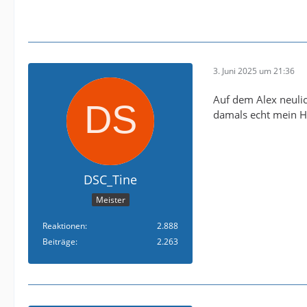
3. Juni 2025 um 21:36
Auf dem Alex neulic
damals echt mein 
DSC_Tine
Meister
Reaktionen
2.888
Beiträge
2.263