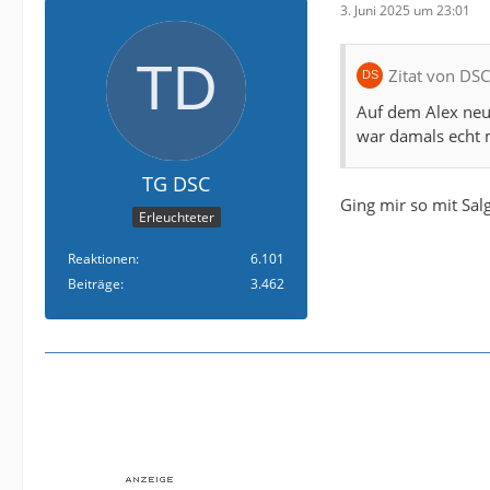
3. Juni 2025 um 23:01
Zitat von DS
Auf dem Alex neul
war damals echt
TG DSC
Ging mir so mit Sal
Erleuchteter
Reaktionen
6.101
Beiträge
3.462