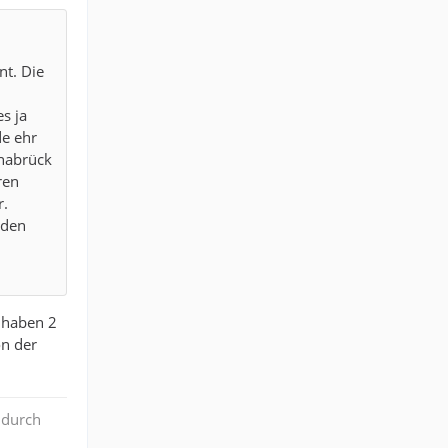
nt. Die
s ja
de ehr
nabrück
ren
r.
 den
r haben 2
n der
 durch