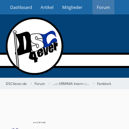
Dashboard
Artikel
Mitglieder
Forum
DSC4ever.de
Forum
...::: ARMINIA Intern :::...
Fanblock