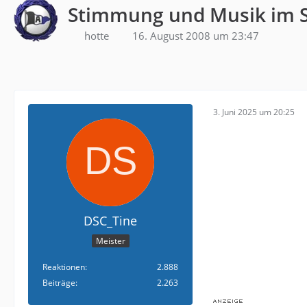
Stimmung und Musik im S
hotte
16. August 2008 um 23:47
3. Juni 2025 um 20:25
DSC_Tine
Meister
Reaktionen
2.888
Beiträge
2.263