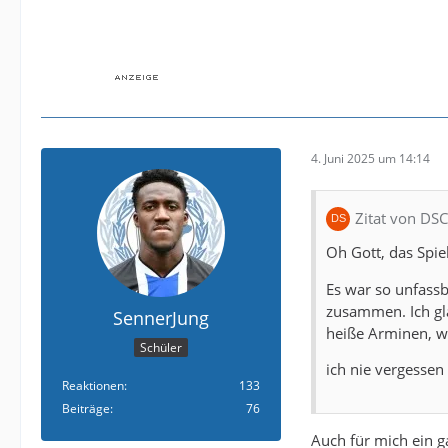
4. Juni 2025 um 14:14
Zitat von DS
Oh Gott, das Spi
Es war so unfassb
zusammen. Ich gl
SennerJung
heiße Arminen, we
Schüler
ich nie vergessen
Reaktionen
133
Beiträge
76
Auch für mich ein 