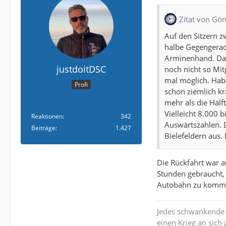
Zitat von Gö
Auf den Sitzern 
halbe Gegengerad
Arminenhand. Dazu
justdoitDSC
noch nicht so Mit
mal möglich. Hab
Profi
schon ziemlich k
mehr als die Hälf
Vielleicht 8.000 b
Reaktionen
342
Auswärtszahlen. D
Beiträge
1.427
Bielefeldern aus. 
Die Rückfahrt war a
Stunden gebraucht,
Autobahn zu komm
Jedes schwankende R
einen Krieg an sich