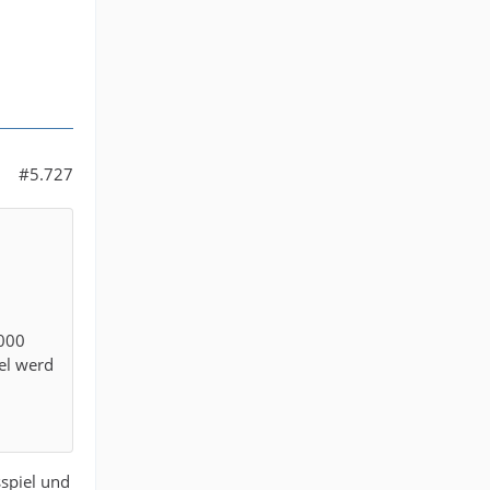
#5.727
.000
el werd
spiel und