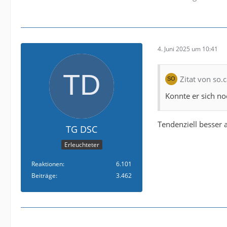
4. Juni 2025 um 10:41
Zitat von so.c
Konnte er sich no
Tendenziell besser 
TG DSC
Erleuchteter
Reaktionen
6.101
Beiträge
3.462