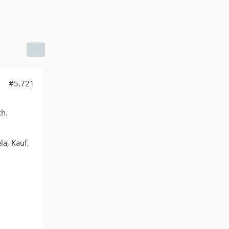
#5.721
ch.
a, Kauf,