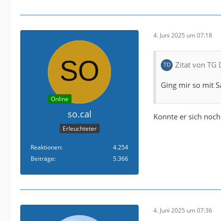
4. Juni 2025 um 07:18
Zitat von TG
Ging mir so mit S
Online
so.cal
Konnte er sich noch
Erleuchteter
Reaktionen
4.254
Beiträge
5.366
4. Juni 2025 um 07:36