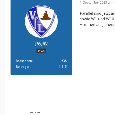
1. September 2025 um 1
Parallel sind jetzt 
sowie W1 und W10+
Arminen ausgehen. 
JayJay
Profi
Reaktionen
638
Beiträge
1.415