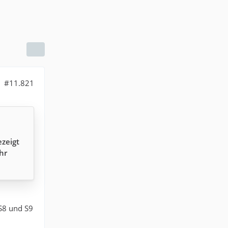
#11.821
ezeigt
hr
 S8 und S9