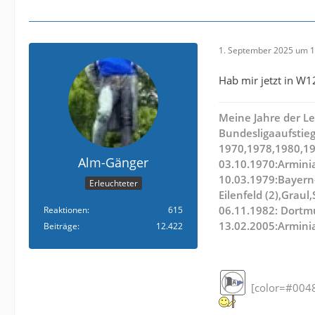
1. September 2025 um 1
Hab mir jetzt in W12
Meine Jahre der Le
Bundesligaaufstieg
1970,1978,1980,1
Alm-Gänger
03.10.1970:Armini
10.03.1979:Bayern
Erleuchteter
Eilenfeld (2),Graul
06.11.1982: Dortm
Reaktionen
615
13.02.2005:Arminia
Beiträge
12.422
[color=#0048f