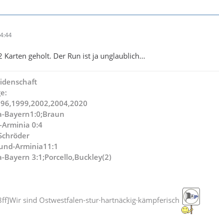
4:44
 Karten geholt. Der Run ist ja unglaublich...
idenschaft
e:
996,1999,2002,2004,2020
a-Bayern1:0;Braun
-Arminia 0:4
,Schröder
und-Arminia11:1
-Bayern 3:1;Porcello,Buckley(2)
f]Wir sind Ostwestfalen-stur·hartnäckig·kämpferisch