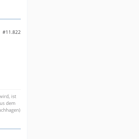
#11.822
ird, ist
aus dem
ruchhagen)