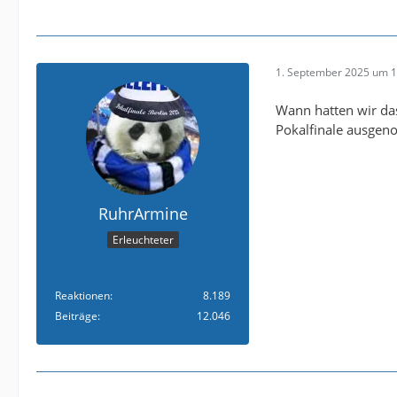
1. September 2025 um 1
Wann hatten wir das
Pokalfinale ausge
RuhrArmine
Erleuchteter
Reaktionen
8.189
Beiträge
12.046