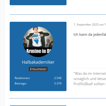
1. September 2025 um 1
Ich kann da jedenfal
Halbakademiker
Erleuchteter
"Was da im Internet
Reaktionen
2.540
unsäglich und desa
Beiträge
5.379
Profifußball sollte