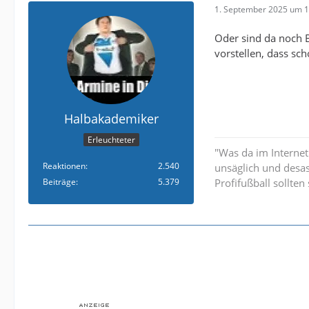
1. September 2025 um 1
Oder sind da noch B
vorstellen, dass sch
Halbakademiker
Erleuchteter
"Was da im Internet
Reaktionen
2.540
unsäglich und desa
Beiträge
5.379
Profifußball sollte