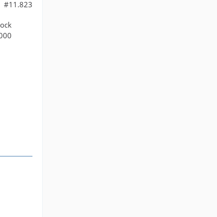
#11.823
lock
.000