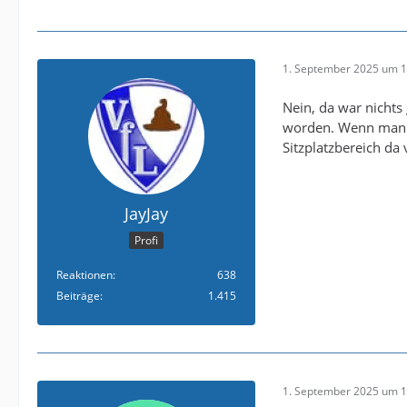
1. September 2025 um 1
Nein, da war nichts
worden. Wenn man e
Sitzplatzbereich d
JayJay
Profi
Reaktionen
638
Beiträge
1.415
1. September 2025 um 1