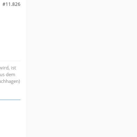
#11.826
ird, ist
aus dem
ruchhagen)