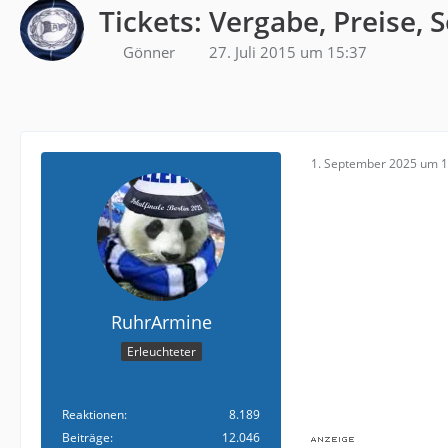
Tickets: Vergabe, Preise, 
Gönner
27. Juli 2015 um 15:37
1. September 2025 um 1
RuhrArmine
Erleuchteter
Reaktionen
8.189
Beiträge
12.046