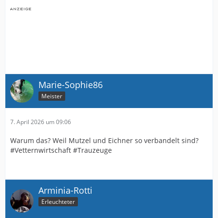
Aber um auf deine Frage einzugehen , ich würde Mitch
dann eher in Paderborn als in Karlsruhe sehen.....
Marie-Sophie86
Meister
7. April 2026 um 09:06
Warum das? Weil Mutzel und Eichner so verbandelt sind?
#Vetternwirtschaft #Trauzeuge
Arminia-Rotti
Erleuchteter