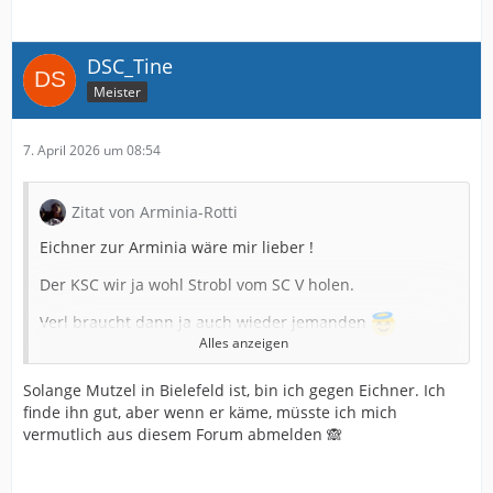
DSC_Tine
Meister
7. April 2026 um 08:54
Zitat von Arminia-Rotti
Eichner zur Arminia wäre mir lieber !
Der KSC wir ja wohl Strobl vom SC V holen.
Verl braucht dann ja auch wieder jemanden
Alles anzeigen
Aber nochmals , ein Trainerwechsel bei uns nach
Ligaerhalt ist für mich nicht vorstellbar.
Solange Mutzel in Bielefeld ist, bin ich gegen Eichner. Ich
finde ihn gut, aber wenn er käme, müsste ich mich
Aber zuerst kommt der Klassenerhalt .
vermutlich aus diesem Forum abmelden 🙈
Und Unruhe in Karlsruhe kommt uns da nicht
ungelegen.....