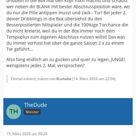
dribbeln in die Box mal den Kopf hoch machst und schaust
wer neben dir BLANK mit bester Abschlussposition wäre, wo
du nur die Pille antippen musst und zack - Tor! Bei jeder 2.
deiner Dribblings in die Box übersiehst du den
Besserpostierten Mitspieler und die 100%ige Torchance die
du nicht kreierst, weil du in der Box immer noch dein
Tempoplus zum eigenen Abschluss nutzen willst! Das was
du immer vorhast hat über die ganze Saison 2 x zu einem
Tor geführt...
Also fang endlich an zu gucken und quer zu legen, JUNGE!
wenigstens jedes 2. Mal, versprochen?
Einmal editiert, zuletzt von
Bushalte
(
14. März 2026 um 22:04
)
TheDude
Meister
15. März 2026 um 00:24