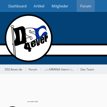
Dashboard
Artikel
Mitglieder
Forum
DSC4ever.de
Forum
...::: ARMINIA Intern :::...
Das Team