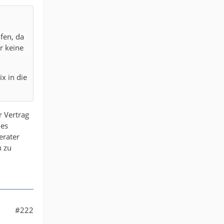
ifen, da
r keine
x in die
 Vertrag
 es
erater
m zu
#222