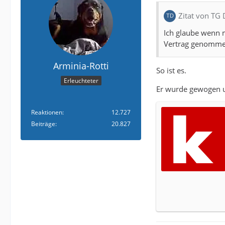
Zitat von TG
Ich glaube wenn 
Vertrag genomme
Arminia-Rotti
So ist es.
Erleuchteter
Er wurde gewogen u
Reaktionen
12.727
Beiträge
20.827