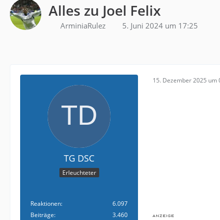
Alles zu Joel Felix
ArminiaRulez
5. Juni 2024 um 17:25
15. Dezember 2025 um 
TG DSC
Erleuchteter
Reaktionen
6.097
Beiträge
3.460