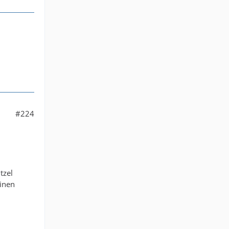
#224
tzel
einen