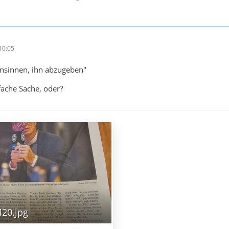
10:05
 Ansinnen, ihn abzugeben"
fache Sache, oder?
20.jpg