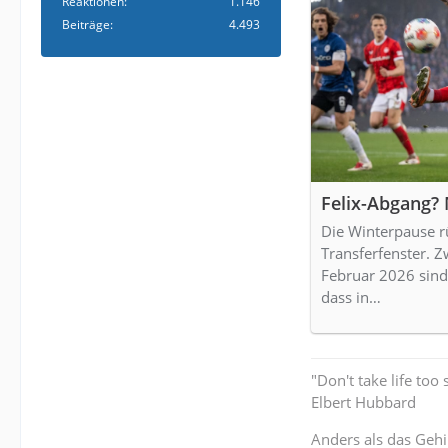
Reaktionen
1.146
Beiträge
4.493
Felix-Abgang? 
Die Winterpause r
Transferfenster. 
Februar 2026 sind
dass in…
"Don't take life too 
Elbert Hubbard
Anders als das Gehi