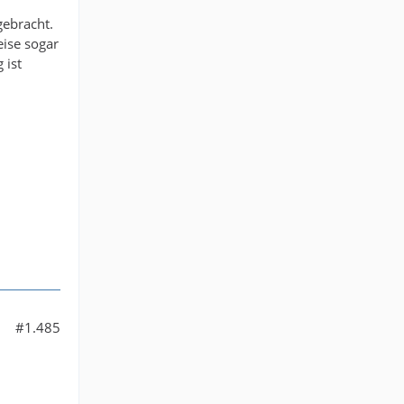
ebracht.
eise sogar
 ist
#1.485