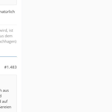
natürlich
ird, ist
aus dem
ruchhagen)
#1.483
h aus
d
d auf
ßereien