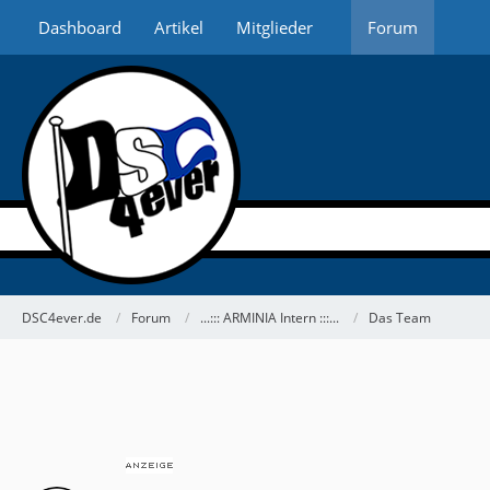
Dashboard
Artikel
Mitglieder
Forum
DSC4ever.de
Forum
...::: ARMINIA Intern :::...
Das Team