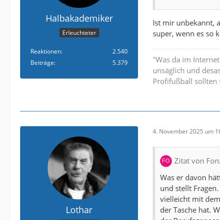
Halbakademiker
Ist mir unbekannt, 
super, wenn es so k
Erleuchteter
Reaktionen
2.540
"Was da im Internet
Beiträge
5.379
unsäglich und desa
Profifußball sollte
4. November 2025 um 1
Zitat von Fon
Was er davon hätt
und stellt Fragen.
vielleicht mit de
Lothar
der Tasche hat. W