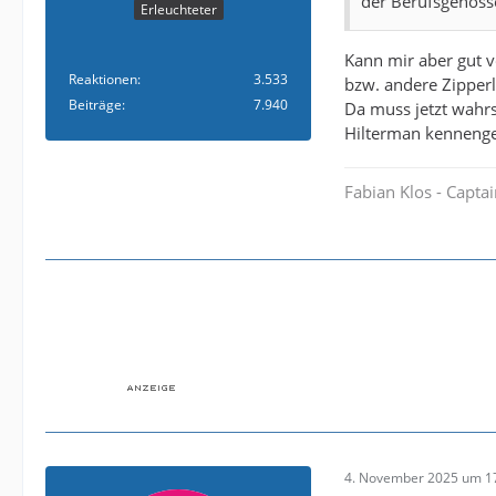
der Berufsgenosse
Erleuchteter
Kann mir aber gut v
Reaktionen
3.533
bzw. andere Zipperl
Beiträge
7.940
Da muss jetzt wahr
Hilterman kennengel
Fabian Klos - Capta
4. November 2025 um 1