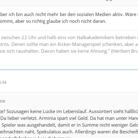
aber ich bin auch nicht mehr bei den sozialen Medien aktiv. Wäre 
ommt, aber so richtig glaube ich noch nicht daran.
 zwischen 22 Uhr und halb eins von Halbakademikern betrieben w
strös. Denen sollte man ein Kicker-Managerspiel schenken, aber 
n sie sich raushalten. Davon haben sie keine Ahnung." (Heribert B
6:54
zie
e? Sozusagen keine Lücke im Lebenslauf. Aussortiert sieht häßlic
 Da lieber verletzt. Arminia spart viel Geld. Da hat man unter Han
m Spieler was ausgehandelt, damit er in Summe nicht weniger Gel
eihnachten naht, Spekulatius auch. Allerdings waren die Beschei