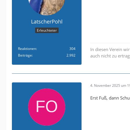
LatscherPohl
Erleuchteter
Reaktionen
304
In diesen Verein wi
Beiträge
2.992
auch nicht zu ertrag
4. November 2025 um 1
Erst Fuß, dann Schul