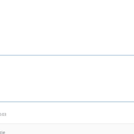
0:03
zie