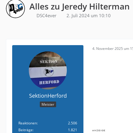
Alles zu Jeredy Hilterman
DSC4ever
2. Juli 2024 um 10:10
4. November 2025 um 1
SektionHerford
Meister
Reaktionen
2.506
Beiträge
1.821