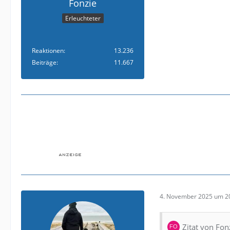
Fonzie
Erleuchteter
Reaktionen
13.236
Beiträge
11.667
4. November 2025 um 2
Zitat von Fon