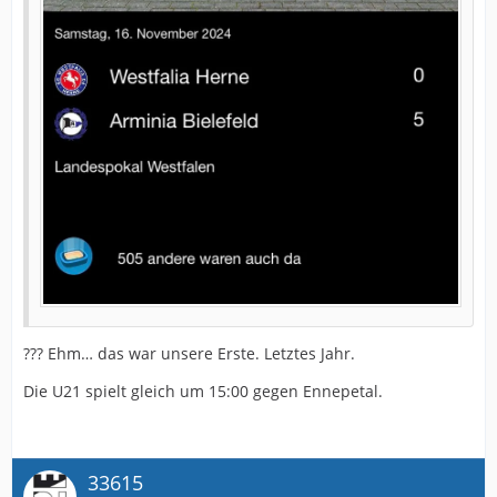
??? Ehm… das war unsere Erste. Letztes Jahr.
Die U21 spielt gleich um 15:00 gegen Ennepetal.
33615