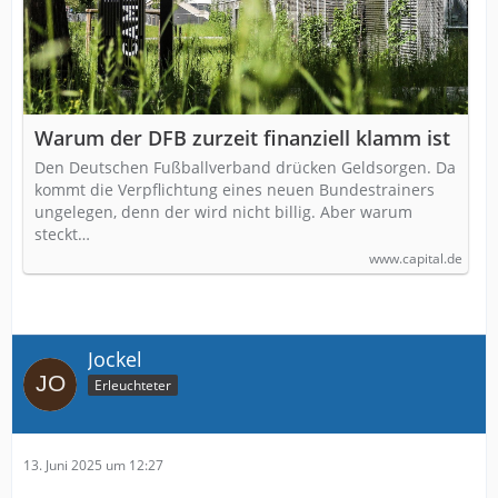
Warum der DFB zurzeit finanziell klamm ist
Den Deutschen Fußballverband drücken Geldsorgen. Da
kommt die Verpflichtung eines neuen Bundestrainers
ungelegen, denn der wird nicht billig. Aber warum
steckt…
www.capital.de
Jockel
Erleuchteter
13. Juni 2025 um 12:27