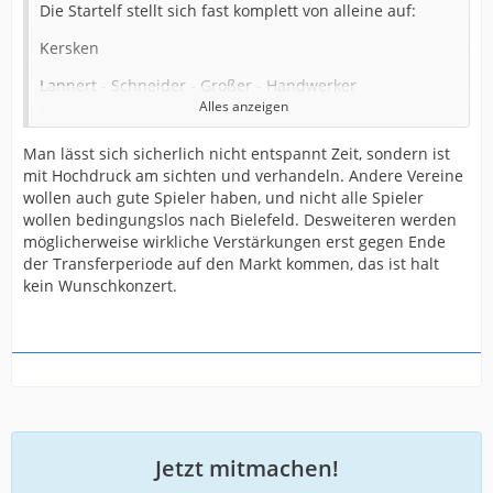
Die Startelf stellt sich fast komplett von alleine auf:
Kersken
Lannert - Schneider - Großer - Handwerker
Alles anzeigen
Russo - Corboz - Mehlem
Man lässt sich sicherlich nicht entspannt Zeit, sondern ist
Grodowski - Kania (Boakye) - Bazee
mit Hochdruck am sichten und verhandeln. Andere Vereine
wollen auch gute Spieler haben, und nicht alle Spieler
(Wenn Boakye rechtzeitig fit wird und in die Startelf
wollen bedingungslos nach Bielefeld. Desweiteren werden
rückt, spielt er natürlich außen und Grodowski zentral.)
möglicherweise wirkliche Verstärkungen erst gegen Ende
Sorgen bereitet mir die Reihe dahinter.
der Transferperiode auf den Markt kommen, das ist halt
kein Wunschkonzert.
Mit Felix, Hagmann (?), Schreck und Young haben wir
gerade mal 4 ernstzunehmende Einwechseloptionen
(mit Kania ggfs. 5).
Norbye, Lukas, Micheler (?), Kunze, Schroers und Richter
sehe ich momentan nicht als wirkliche Hilfen in der 2.
Liga.
Uldrikis und Hilterman nicht einsetzbar.
Jetzt mitmachen!