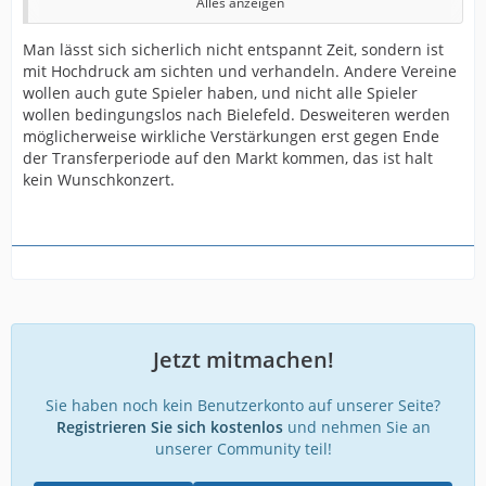
Alles anzeigen
Russo - Corboz - Mehlem
Man lässt sich sicherlich nicht entspannt Zeit, sondern ist
Grodowski - Kania (Boakye) - Bazee
mit Hochdruck am sichten und verhandeln. Andere Vereine
wollen auch gute Spieler haben, und nicht alle Spieler
(Wenn Boakye rechtzeitig fit wird und in die Startelf
wollen bedingungslos nach Bielefeld. Desweiteren werden
rückt, spielt er natürlich außen und Grodowski zentral.)
möglicherweise wirkliche Verstärkungen erst gegen Ende
Sorgen bereitet mir die Reihe dahinter.
der Transferperiode auf den Markt kommen, das ist halt
kein Wunschkonzert.
Mit Felix, Hagmann (?), Schreck und Young haben wir
gerade mal 4 ernstzunehmende Einwechseloptionen
(mit Kania ggfs. 5).
Norbye, Lukas, Micheler (?), Kunze, Schroers und Richter
sehe ich momentan nicht als wirkliche Hilfen in der 2.
Liga.
Uldrikis und Hilterman nicht einsetzbar.
Jetzt mitmachen!
Ich denke, bei dieser Situation ist es mehr als
Sie haben noch kein Benutzerkonto auf unserer Seite?
verständlich, wenn einige ob bisher ausgebliebener
Registrieren Sie sich kostenlos
und nehmen Sie an
Neuverpflichtungen unruhig werden. Wenn man sich
unserer Community teil!
jetzt noch entspannt 4 Wochen Zeit lässt bis zum
Deadline Day, kann es mit dem derzeitigen Kader schon