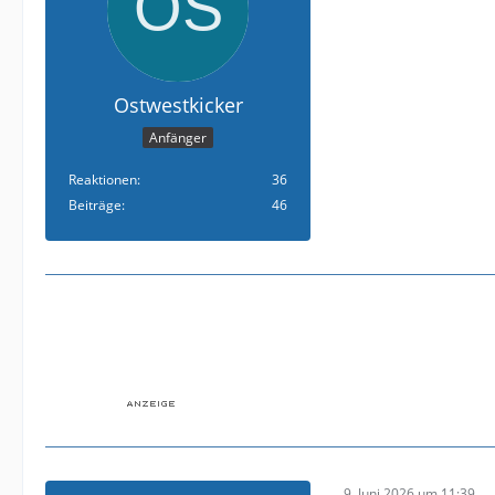
Ostwestkicker
Anfänger
Reaktionen
36
Beiträge
46
9. Juni 2026 um 11:39