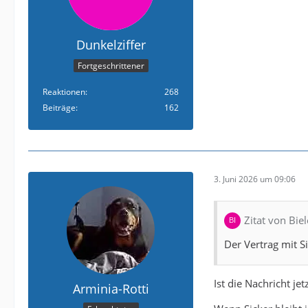
Dunkelziffer
Fortgeschrittener
Reaktionen
268
Beiträge
162
3. Juni 2026 um 09:06
Zitat von Bie
Der Vertrag mit S
Ist die Nachricht jet
Arminia-Rotti