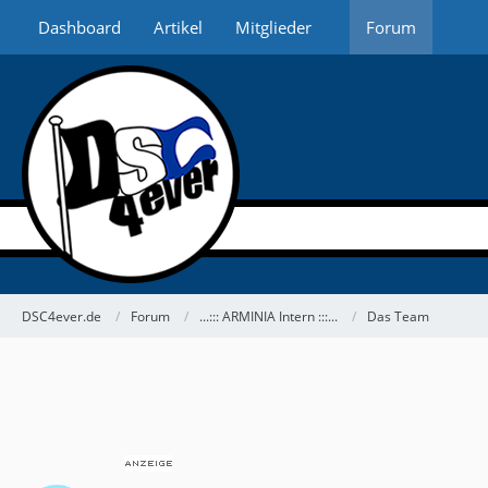
Dashboard
Artikel
Mitglieder
Forum
DSC4ever.de
Forum
...::: ARMINIA Intern :::...
Das Team