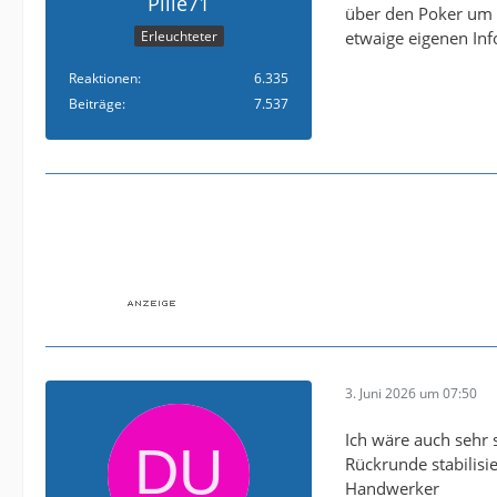
Pille71
über den Poker um S
etwaige eigenen Inf
Erleuchteter
Reaktionen
6.335
Beiträge
7.537
3. Juni 2026 um 07:50
Ich wäre auch sehr 
Rückrunde stabilisi
Handwerker