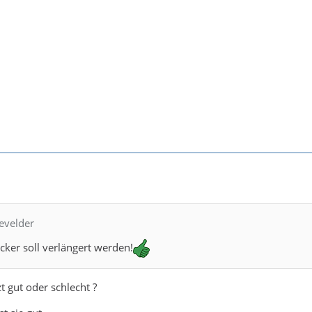
levelder
icker soll verlängert werden!
zt gut oder schlecht ?