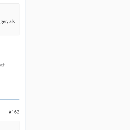
ger, als
sch
#162