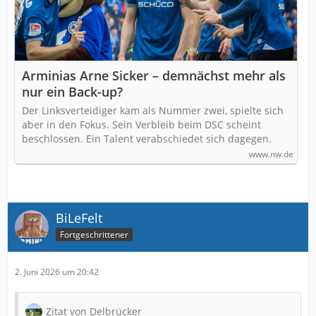
Arminias Arne Sicker – demnächst mehr als
nur ein Back-up?
Der Linksverteidiger kam als Nummer zwei, spielte sich
aber in den Fokus. Sein Verbleib beim DSC scheint
beschlossen. Ein Talent verabschiedet sich dagegen.
www.nw.de
BiLeFelt
Fortgeschrittener
2. Juni 2026 um 20:42
Zitat von Delbrücker