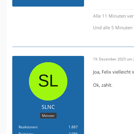
Alle 11 Minuten verl
Und alle 5 Minuten 
19. Dezember 2025 um 
Joa, Felix vielleicht
Ok, zählt.
SLNC
Meister
Reaktionen
1.887
Beiträge
2.086