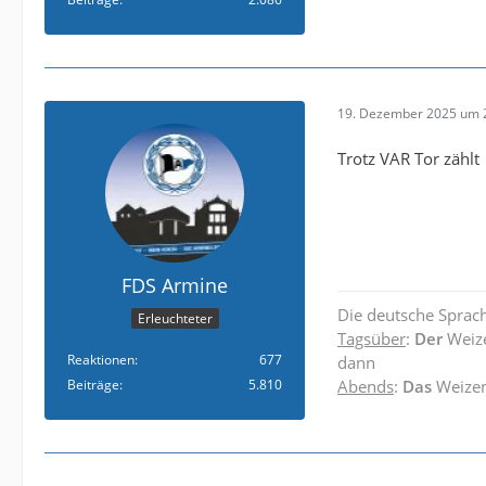
19. Dezember 2025 um 
Trotz VAR Tor zählt
FDS Armine
Die deutsche Sprach
Erleuchteter
Tagsüber
:
Der
Weiz
Reaktionen
677
dann
Beiträge
5.810
Abends
:
Das
Weize