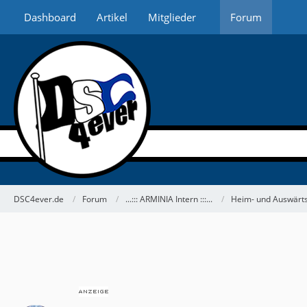
Dashboard
Artikel
Mitglieder
Forum
DSC4ever.de
Forum
...::: ARMINIA Intern :::...
Heim- und Auswärts