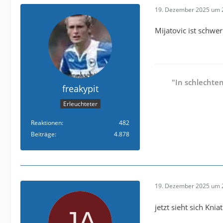
19. Dezember 2025 um 
Mijatovic ist schwer
"In schlechte
freakypit
Erleuchteter
Reaktionen
482
Beiträge
4.878
19. Dezember 2025 um 
jetzt sieht sich Kni