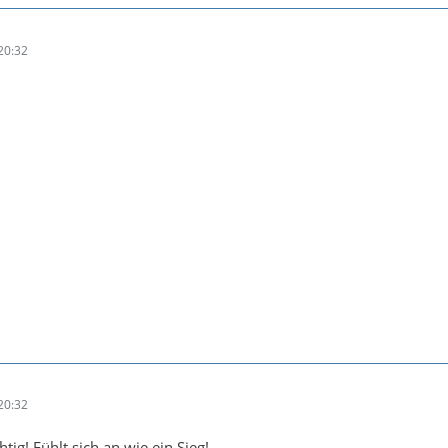
20:32
20:32
ig! Fühlt sich an wie ein Sieg!