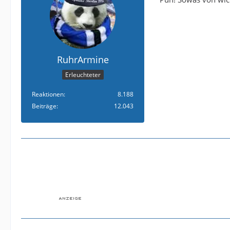
RuhrArmine
Erleuchteter
Reaktionen
8.188
Beiträge
12.043