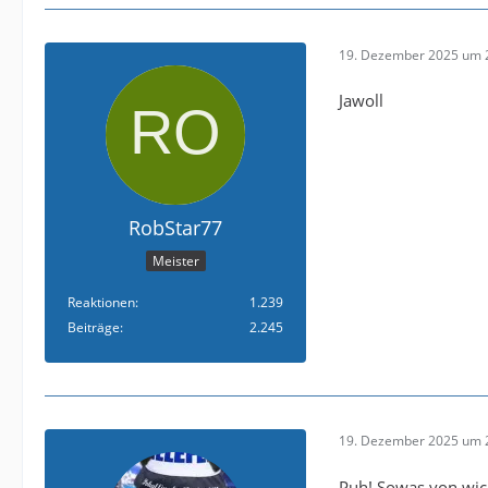
19. Dezember 2025 um 
Jawoll
RobStar77
Meister
Reaktionen
1.239
Beiträge
2.245
19. Dezember 2025 um 
Puh! Sowas von wicht