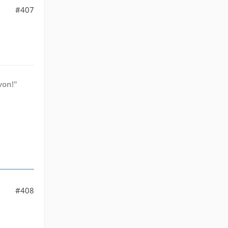
#407
von!"
#408