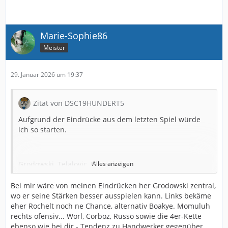
Sicker/Handwerker , Bauer, Großer, Lannert
Kersken
Marie-Sophie86
Meister
Aber M.K. wird schon irgendwas besonderes einfallen,
da vertraue ich ihm voll und ganz
.
29. Januar 2026 um 19:37
Zitat von DSC19HUNDERT5
Aufgrund der Eindrücke aus dem letzten Spiel würde
ich so starten.
Grodowski, Telalovic, Momuluh
Alles anzeigen
Wörl, Corboz
Bei mir wäre von meinen Eindrücken her Grodowski zentral,
wo er seine Stärken besser ausspielen kann. Links bekäme
Russo
eher Rochelt noch ne Chance, alternativ Boakye. Momuluh
rechts ofensiv... Wörl, Corboz, Russo sowie die 4er-Kette
Sicker/Handwerker , Bauer, Großer, Lannert
ebenso wie bei dir - Tendenz zu Handwerker gegenüber