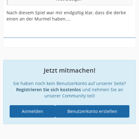
Lannert-Großer-Russo-Sicker
Nach diesem Spiel war mir endgültig klar, dass die derbe
Corboz-Wörli
einen an der Murmel haben....
Telalovic
😎
2. HZ bringen wir Tempo mit
Momuluh, Bazee, Grodowski, Young, Boakye
Und laufen platte Sachsen in Grund und Boden.
Jetzt mitmachen!
Die Ultras errichten einen Raketenabwehrschirm.
Sie haben noch kein Benutzerkonto auf unserer Seite?
Registrieren Sie sich kostenlos
und nehmen Sie an
0:1 genial …
unserer Community teil!
Wir haben daraufhin eine Stunde Zeit die Stadt zu
verlassen.
Anmelden
Benutzerkonto erstellen