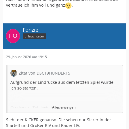
vertraue ich ihm voll und ganz
.
Fonzie
Erleuchteter
29. Januar 2026 um 19:15
Zitat von DSC19HUNDERT5
Aufgrund der Eindrücke aus dem letzten Spiel würde
ich so starten.
Grodowski, Telalovic, Momuluh
Alles anzeigen
Wörl, Corboz
Sieht der KICKER genauso. Die sehen nur Sicker in der
Startelf und Großer RIV und Bauer LIV.
Russo