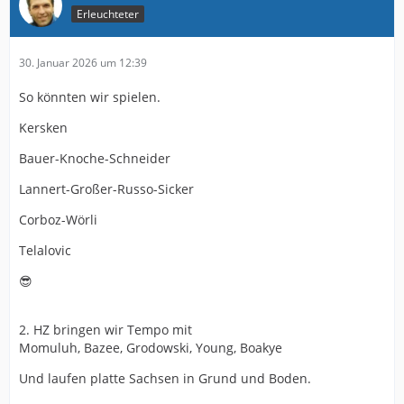
Aufstellungs-Experimente große Sorgen.
Erleuchteter
Wenn wir gegen die so spielen, wie gegen Düsseldorf
oder Kiel, dann können wir uns sehr warm anziehen...
30. Januar 2026 um 12:39
Aber vielleicht ist meine Sorge ja unberechtigt und wir
So könnten wir spielen.
sehen eine super eingestellte und eingespielte blaue
Truppe... Die Hoffnung stirbt ja bekanntlich zuletzt...
Kersken
Bauer-Knoche-Schneider
Lannert-Großer-Russo-Sicker
Corboz-Wörli
Telalovic
😎
2. HZ bringen wir Tempo mit
Momuluh, Bazee, Grodowski, Young, Boakye
Und laufen platte Sachsen in Grund und Boden.