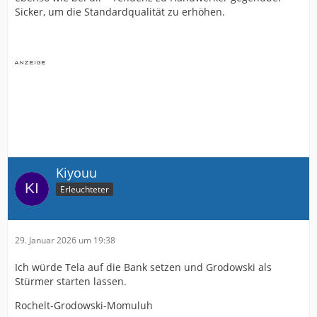
Kersken
Sicker, um die Standardqualität zu erhöhen.
Aber M.K. wird schon irgendwas besonderes einfallen,
da vertraue ich ihm voll und ganz
.
Kiyouu
Erleuchteter
29. Januar 2026 um 19:38
Ich würde Tela auf die Bank setzen und Grodowski als
Stürmer starten lassen.
Rochelt-Grodowski-Momuluh