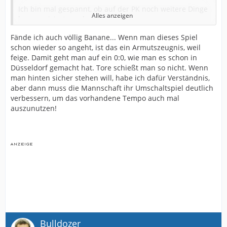
Ich bin mal gespannt, ob auf der PK noch weitere Dinge
Alles anzeigen
kommuniziert werden.
Ansonsten war bis gestern eigentlich ziemliches
Fände ich auch völlig Banane... Wenn man dieses Spiel
"Schweigen im Wald". Keine weiteren Statements zur
schon wieder so angeht, ist das ein Armutszeugnis, weil
Entwicklung und zu den letzten halbgaren Auftritte,
feige. Damit geht man auf ein 0:0, wie man es schon in
keine Gerüchte um Transfers und das Training konnte
Düsseldorf gemacht hat. Tore schießt man so nicht. Wenn
ja teilweise auch nicht öffentlich stattfinden.
man hinten sicher stehen will, habe ich dafür Verständnis,
aber dann muss die Mannschaft ihr Umschaltspiel deutlich
Jetzt allerdings doch Gerüchte um Grodowski (wird nicht
verbessern, um das vorhandene Tempo auch mal
viel dran sein) und Knoche (wird viel dran sein). Knoche
auszunutzen!
soll allerdings seine Stärken auch in einer Fünferkette
haben.
Sollte Kniat jetzt tatsächlich zum dritten Mal in Folge
nach der Winterpause dieses ungefährliche System
spielen lassen, in welchem unsere Mannschaft keinerlei
Druck erzeugen kann, dann muss er meiner Meinung
nach seinen Hut nehmen.
Gerade, weil Dresden so ein wichtiger Gegner ist,
bereiten mir das sture Festhalten an Dingen, die
offensichtlich nicht funktionieren und die immer neuen
Bulldozer