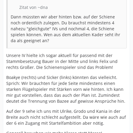
fränkische Heimat und die Würzburger benötigen einen
Zitat von ~dna
guten Drittliga-Knipser ?
Dann müssten wir aber hinten bzw. auf der Schiene
An Noah Darvich vom VfB hatte ich auch schon gedacht.
noch ordentlich zulegen. Du brauchst mindestens 4
Andere Clubs haben auch gute Erfahrungen gemacht
nahezu "gleichgute" IVs und nochmal 4, die Schiene
mit diesen Top-Talenten aus der 2.Mannschaft, die für
spielen können. Wen aus dem aktuellen Kader seht ihr
die erste noch nicht gut genug sind (Ulrich->
da als geeignet an?
Magdeburg, Wätjen->Bochum). Vielleicht haben wir
nach dem Pokalfinale noch einen guten Draht zum VfB ?
Unsere IV hielte ich sogar aktuell für passend mit der
Stammbesetzung Bauer in der Mitte und links Felix und
rechts Großer. Die Schienenspieler sind das Problem!
Boakye (rechts) und Sicker (links) könnten das vielleicht.
Sprich: Wir bräuchten für jede Seite mindestens einen
starken Flügelspieler mit Stärken vorn wie hinten. Ich kann
mir gut vorstellen, dass das auch der Plan ist. Zumindest
deutet die Trennung von Bazee auf gewisse Ansprüche hin.
Auf der 9 sehe ich uns mit Ulrike, Grodo und Kania in der
Breite auch nicht schlecht aufgestellt. Da wäre wie auch auf
der 6 ein Zugang mit Startelfambition aber nötig.