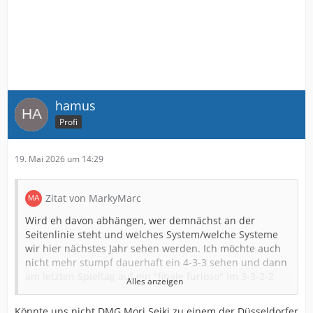
hamus
Profi
19. Mai 2026 um 14:29
Zitat von MarkyMarc
Wird eh davon abhängen, wer demnächst an der
Seitenlinie steht und welches System/welche Systeme
wir hier nächstes Jahr sehen werden. Ich möchte auch
nicht mehr stumpf dauerhaft ein 4-3-3 sehen und dann
am letzten Spieltag auf ein "finale furioso" im 3-3-2-2
Alles anzeigen
hoffen.
Könnte uns nicht DMG Mori Seiki zu einem der Düsseldorfer