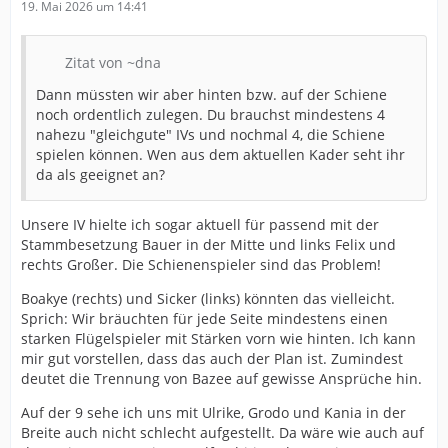
19. Mai 2026 um 14:41
Ebenso Kania: vielleicht möchte er ja zurück in seine
fränkische Heimat und die Würzburger benötigen einen
Zitat von ~dna
guten Drittliga-Knipser ?
Dann müssten wir aber hinten bzw. auf der Schiene
An Noah Darvich vom VfB hatte ich auch schon gedacht.
noch ordentlich zulegen. Du brauchst mindestens 4
Andere Clubs haben auch gute Erfahrungen gemacht
nahezu "gleichgute" IVs und nochmal 4, die Schiene
mit diesen Top-Talenten aus der 2.Mannschaft, die für
spielen können. Wen aus dem aktuellen Kader seht ihr
die erste noch nicht gut genug sind (Ulrich->
da als geeignet an?
Magdeburg, Wätjen->Bochum). Vielleicht haben wir
nach dem Pokalfinale noch einen guten Draht zum VfB ?
Unsere IV hielte ich sogar aktuell für passend mit der
Stammbesetzung Bauer in der Mitte und links Felix und
rechts Großer. Die Schienenspieler sind das Problem!
Boakye (rechts) und Sicker (links) könnten das vielleicht.
Sprich: Wir bräuchten für jede Seite mindestens einen
starken Flügelspieler mit Stärken vorn wie hinten. Ich kann
mir gut vorstellen, dass das auch der Plan ist. Zumindest
deutet die Trennung von Bazee auf gewisse Ansprüche hin.
Auf der 9 sehe ich uns mit Ulrike, Grodo und Kania in der
Breite auch nicht schlecht aufgestellt. Da wäre wie auch auf