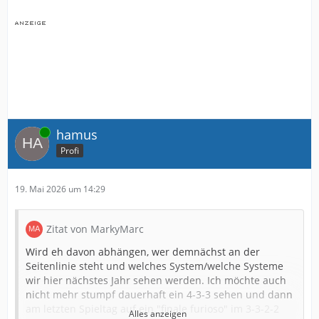
Online
hamus
Profi
19. Mai 2026 um 14:29
Zitat von MarkyMarc
Wird eh davon abhängen, wer demnächst an der
Seitenlinie steht und welches System/welche Systeme
wir hier nächstes Jahr sehen werden. Ich möchte auch
nicht mehr stumpf dauerhaft ein 4-3-3 sehen und dann
am letzten Spieltag auf ein "finale furioso" im 3-3-2-2
Alles anzeigen